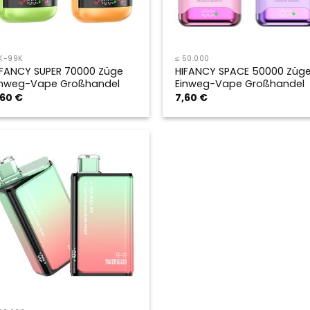
K-99K
≤ 50.000
IFANCY SUPER 70000 Züge
HIFANCY SPACE 50000 Züg
inweg-Vape Großhandel
Einweg-Vape Großhandel
,60
€
7,60
€