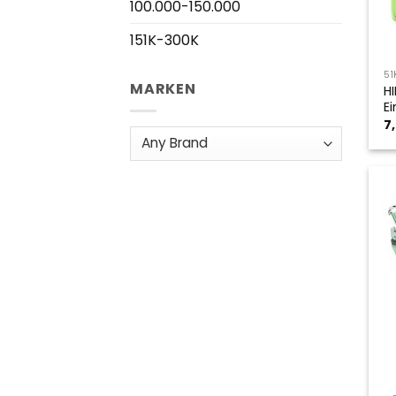
100.000-150.000
151K-300K
51
MARKEN
H
E
7