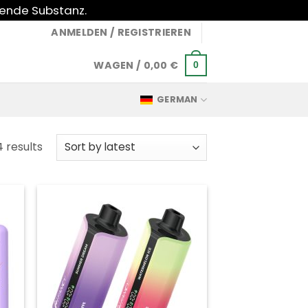
gende Substanz.
ANMELDEN / REGISTRIEREN
WAGEN /
0,00
€
0
GERMAN
Sorted
4 results
by
latest