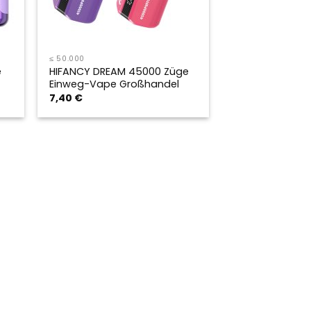
≤ 50.000
e
HIFANCY DREAM 45000 Züge
Einweg-Vape Großhandel
7,40
€