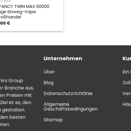
50.000
IFANCY TWIN MAX 60000
üge Einweg-Vape
roßhandel
,00
€
Unternehmen
Ku
Über
Ein
mirs Group
Blog
Zol
er Branche aus,
Datenschutzrichtlinie
Ver
n Preisen mit
el ist es, den
Allgemeine
Häu
Geschäftsbedingungen
 gestalten.
 den besten
Sitemap
eten.