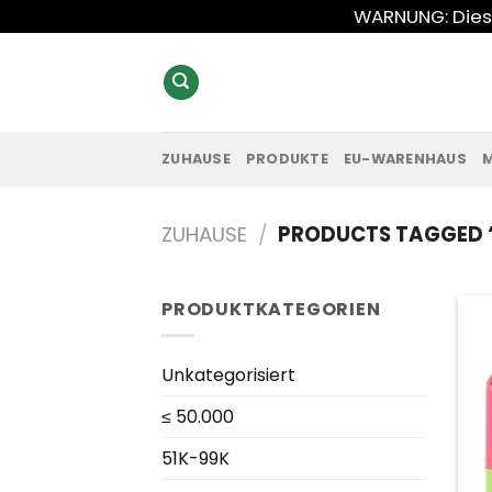
Zum
WARNUNG: Diese
Inhalt
springen
ZUHAUSE
PRODUKTE
EU-WARENHAUS
ZUHAUSE
/
PRODUCTS TAGGED 
PRODUKTKATEGORIEN
Unkategorisiert
≤ 50.000
51K-99K