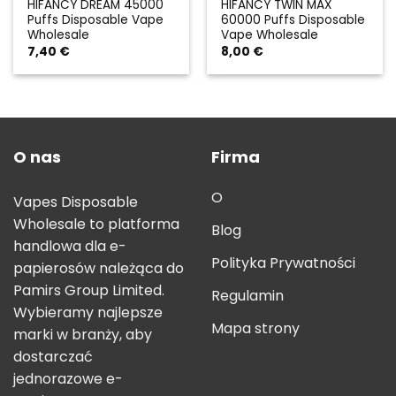
HIFANCY DREAM 45000
HIFANCY TWIN MAX
Puffs Disposable Vape
60000 Puffs Disposable
Wholesale
Vape Wholesale
7,40
€
8,00
€
O nas
Firma
O
Vapes Disposable
Wholesale to platforma
Blog
handlowa dla e-
Polityka Prywatności
papierosów należąca do
Pamirs Group Limited.
Regulamin
Wybieramy najlepsze
Mapa strony
marki w branży, aby
dostarczać
jednorazowe e-