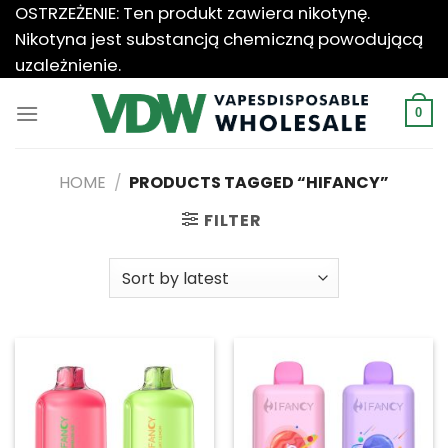
Przewiń
OSTRZEŻENIE: Ten produkt zawiera nikotynę.
do
Nikotyna jest substancją chemiczną powodującą
zawartości
uzależnienie.
0
HOME
/
PRODUCTS TAGGED “HIFANCY”
FILTER