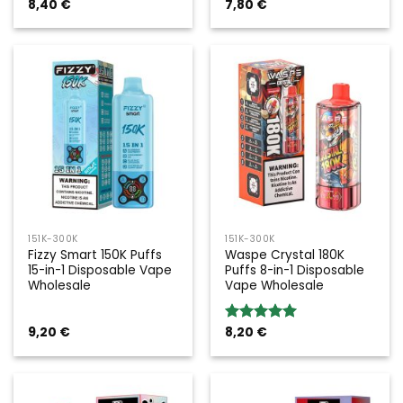
8,40
€
7,80
€
Rated
5.00
Rated
5.00
out of 5
out of 5
151K-300K
151K-300K
Fizzy Smart 150K Puffs
Waspe Crystal 180K
15-in-1 Disposable Vape
Puffs 8-in-1 Disposable
Wholesale
Vape Wholesale
9,20
€
8,20
€
Rated
5.00
out of 5