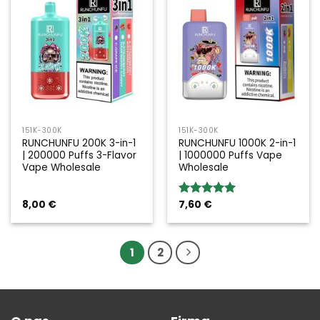
151K-300K
151K-300K
RUNCHUNFU 200K 3-in-1
RUNCHUNFU 1000K 2-in-1
| 200000 Puffs 3-Flavor
| 1000000 Puffs Vape
Vape Wholesale
Wholesale
8,00
€
7,60
€
Rated
5.00
out of 5
1
2