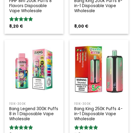
FIHP 8in1 200K Puffs 8
Bang King 200K Puffs 8-
Flavors Disposable
in-1 Disposable Vape
Vape Wholesale
Wholesale
8,20
€
8,00
€
Rated
5.00
out of 5
151K-300K
151K-300K
Bang Legend 300K Puffs
Bang King 250K Puffs 4-
8 in 1 Disposable Vape
in-1 Disposable Vape
Wholesale
Wholesale