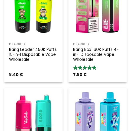
151K-300K
151K-300K
Bang Leader 450K Puffs
Bang Box 160K Puffs 4-
15-in-1 Disposable Vape
in-1 Disposable Vape
Wholesale
Wholesale
8,40
€
7,80
€
Rated
5.00
out of 5