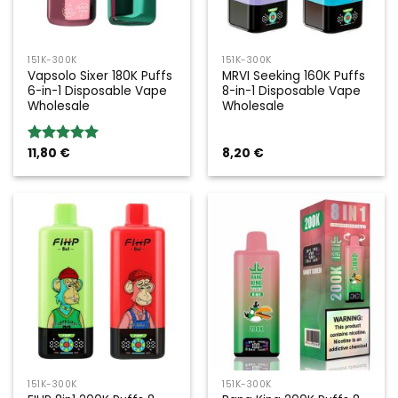
151K-300K
151K-300K
Vapsolo Sixer 180K Puffs
MRVI Seeking 160K Puffs
6-in-1 Disposable Vape
8-in-1 Disposable Vape
Wholesale
Wholesale
11,80
€
8,20
€
Rated
5.00
out of 5
151K-300K
151K-300K