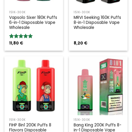
151K-300K
151K-300K
Vapsolo Sixer 180K Puffs
MRVI Seeking 160K Puffs
6-in-1 Disposable Vape
8-in-1 Disposable Vape
Wholesale
Wholesale
11,80
€
8,20
€
Bewertung:
5.00
von 5
151K-300K
151K-300K
FIHP 8in1 200K Puffs 8
Bang King 200K Puffs 8-
Flavors Disposable
in-1 Disposable Vape