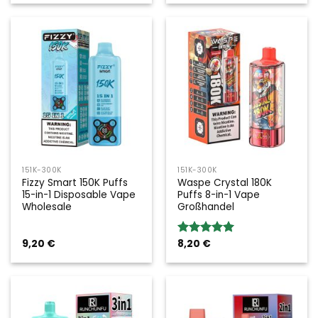
151K-300K
151K-300K
Fizzy Smart 150K Puffs
Waspe Crystal 180K
15-in-1 Disposable Vape
Puffs 8-in-1 Vape
Wholesale
Großhandel
9,20
€
8,20
€
Bewertung:
5.00
von 5