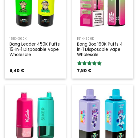
151K-300K
151K-300K
Bang Leader 450K Puffs
Bang Box 160K Puffs 4-
15-in-1 Disposable Vape
in-1 Disposable Vape
Wholesale
Wholesale
8,40
€
7,80
€
Bewertung:
5.00
von 5