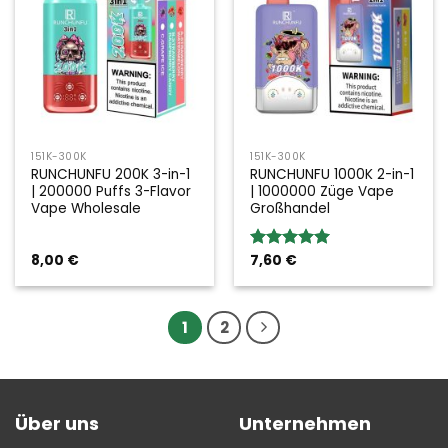
151K-300K
151K-300K
RUNCHUNFU 200K 3-in-1
RUNCHUNFU 1000K 2-in-1
| 200000 Puffs 3-Flavor
| 1000000 Züge Vape
Vape Wholesale
Großhandel
8,00
€
7,60
€
Bewertung:
5.00
von 5
1
2
Über uns
Unternehmen