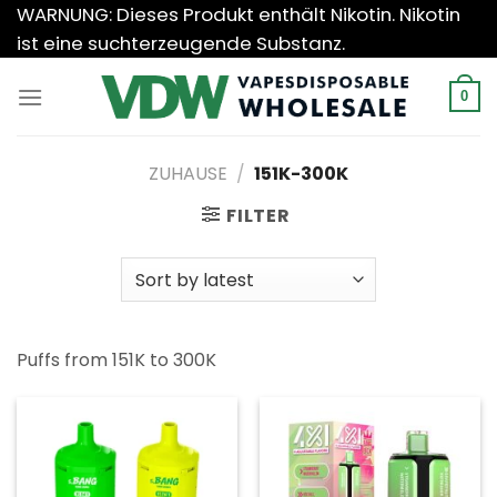
Zum
WARNUNG: Dieses Produkt enthält Nikotin. Nikotin
Inhalt
ist eine suchterzeugende Substanz.
springen
0
ZUHAUSE
/
151K-300K
FILTER
Puffs from 151K to 300K