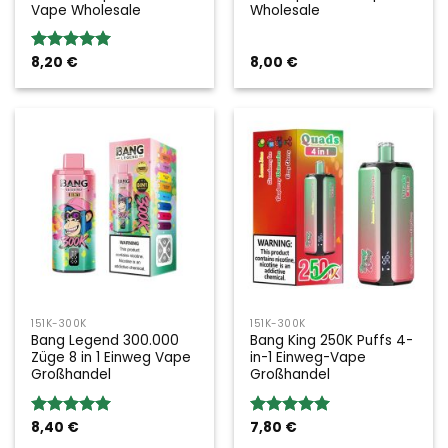
Vape Wholesale
Wholesale
8,20
€
8,00
€
Bewertung:
5.00
von 5
151K-300K
151K-300K
Bang Legend 300.000
Bang King 250K Puffs 4-
Züge 8 in 1 Einweg Vape
in-1 Einweg-Vape
Großhandel
Großhandel
8,40
€
7,80
€
Bewertung:
Bewertung:
5.00
von 5
5.00
von 5