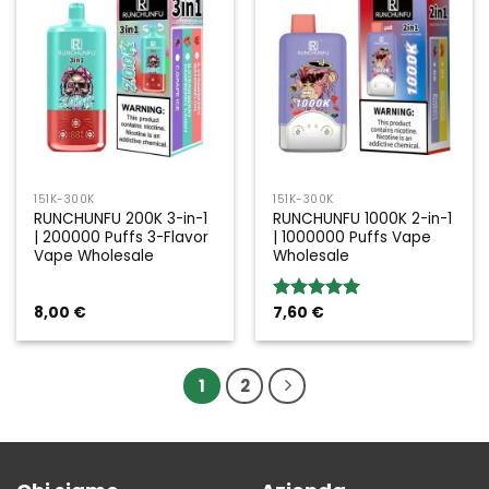
151K-300K
151K-300K
RUNCHUNFU 200K 3-in-1
RUNCHUNFU 1000K 2-in-1
| 200000 Puffs 3-Flavor
| 1000000 Puffs Vape
Vape Wholesale
Wholesale
8,00
€
7,60
€
Rated
5.00
out of 5
1
2