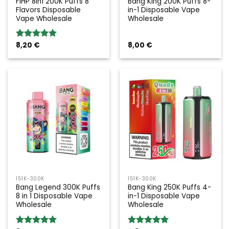
FIHP 8in1 200K Puffs 8
Bang King 200K Puffs 8-
Flavors Disposable
in-1 Disposable Vape
Vape Wholesale
Wholesale
8,20
€
8,00
€
Rated
5.00
out of 5
151K-300K
151K-300K
Bang Legend 300K Puffs
Bang King 250K Puffs 4-
8 in 1 Disposable Vape
in-1 Disposable Vape
Wholesale
Wholesale