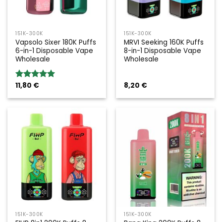
151K-300K
151K-300K
Vapsolo Sixer 180K Puffs
MRVI Seeking 160K Puffs
6-in-1 Disposable Vape
8-in-1 Disposable Vape
Wholesale
Wholesale
11,80
€
8,20
€
Rated
5.00
out of 5
151K-300K
151K-300K