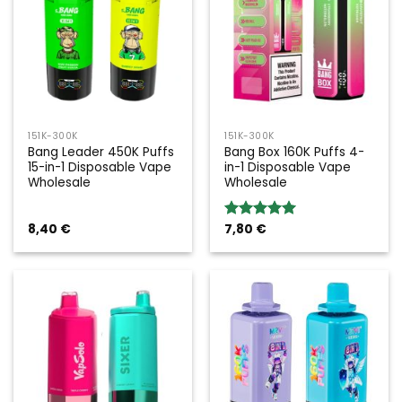
151K-300K
151K-300K
Bang Leader 450K Puffs
Bang Box 160K Puffs 4-
15-in-1 Disposable Vape
in-1 Disposable Vape
Wholesale
Wholesale
8,40
€
7,80
€
Rated
5.00
out of 5