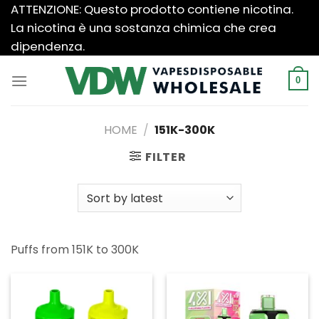
Salta
ATTENZIONE: Questo prodotto contiene nicotina.
ai
La nicotina è una sostanza chimica che crea
contenuti
dipendenza.
0
HOME
/
151K-300K
FILTER
Puffs from 151K to 300K