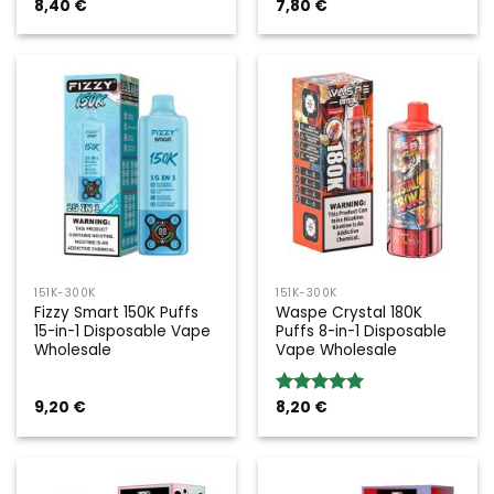
8,40
€
7,80
€
Rated
5.00
Rated
5.00
out of 5
out of 5
151K-300K
151K-300K
Fizzy Smart 150K Puffs
Waspe Crystal 180K
15-in-1 Disposable Vape
Puffs 8-in-1 Disposable
Wholesale
Vape Wholesale
9,20
€
8,20
€
Rated
5.00
out of 5