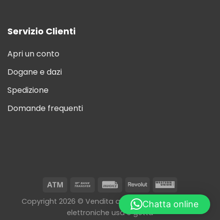
Servizio Clienti
Apri un conto
Dogane e dazi
Spedizione
Domande frequenti
Copyright 2026 © Vendita all'ingrosso di sigarette
Chatta online
elettroniche usa e getta