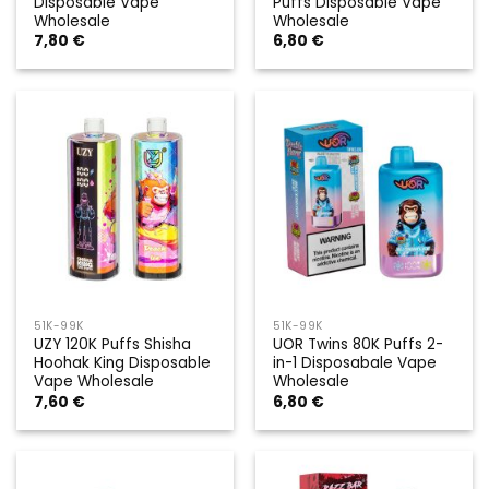
Disposable Vape
Puffs Disposable Vape
Wholesale
Wholesale
7,80
€
6,80
€
51K-99K
51K-99K
UZY 120K Puffs Shisha
UOR Twins 80K Puffs 2-
Hoohak King Disposable
in-1 Disposabale Vape
Vape Wholesale
Wholesale
7,60
€
6,80
€