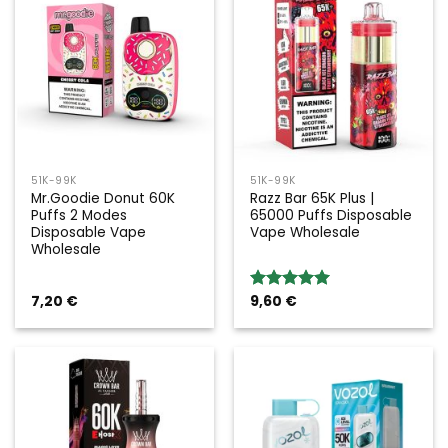
51K-99K
51K-99K
Mr.Goodie Donut 60K
Razz Bar 65K Plus |
Puffs 2 Modes
65000 Puffs Disposable
Disposable Vape
Vape Wholesale
Wholesale
7,20
€
9,60
€
Rated
5.00
out of 5