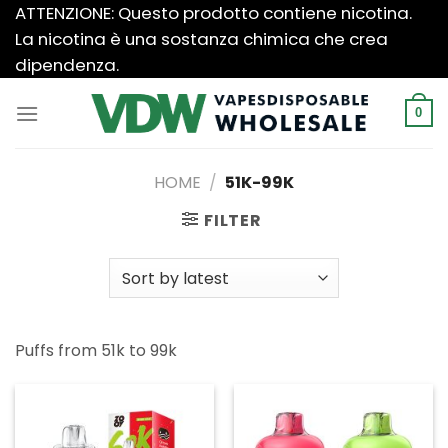
Salta
ATTENZIONE: Questo prodotto contiene nicotina.
ai
La nicotina è una sostanza chimica che crea
contenuti
dipendenza.
0
HOME
/
51K-99K
FILTER
Puffs from 51k to 99k