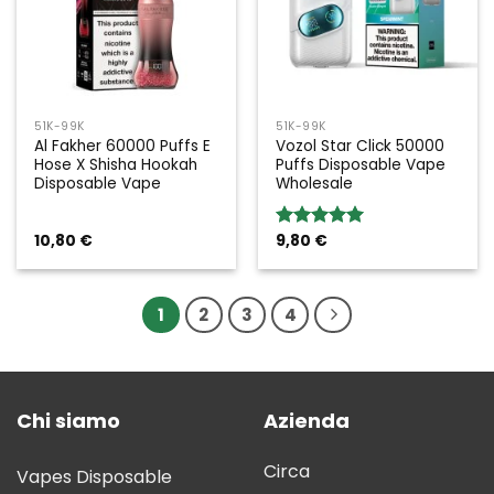
51K-99K
51K-99K
Al Fakher 60000 Puffs E
Vozol Star Click 50000
Hose X Shisha Hookah
Puffs Disposable Vape
Disposable Vape
Wholesale
10,80
€
9,80
€
Rated
5.00
out of 5
1
2
3
4
Chi siamo
Azienda
Circa
Vapes Disposable