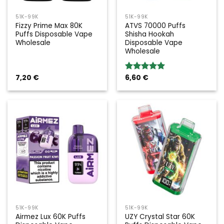
51K-99K
51K-99K
Fizzy Prime Max 80K
ATVS 70000 Puffs
Puffs Disposable Vape
Shisha Hookah
Wholesale
Disposable Vape
Wholesale
7,20
€
6,60
€
Rated
5.00
out of 5
51K-99K
51K-99K
Airmez Lux 60K Puffs
UZY Crystal Star 60K