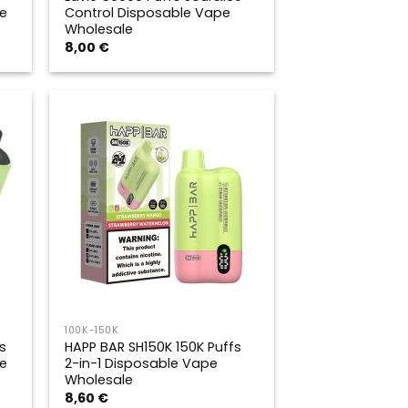
e
Control Disposable Vape
Wholesale
8,00
€
100K-150K
s
HAPP BAR SH150K 150K Puffs
e
2-in-1 Disposable Vape
Wholesale
8,60
€