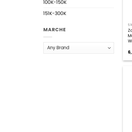
100K-150K
151K-300K
51
MARCHE
Z
M
W
6