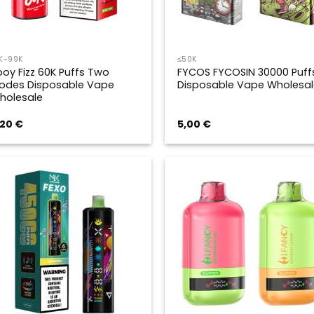
K-99K
≤50K
ooy Fizz 60K Puffs Two
FYCOS FYCOSIN 30000 Puff
odes Disposable Vape
Disposable Vape Wholesal
holesale
,20
€
5,00
€