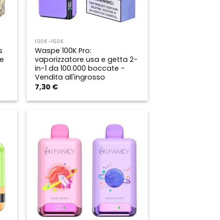
100K-150K
s
Waspe 100K Pro:
e
vaporizzatore usa e getta 2-
in-1 da 100.000 boccate -
Vendita all'ingrosso
7,30
€