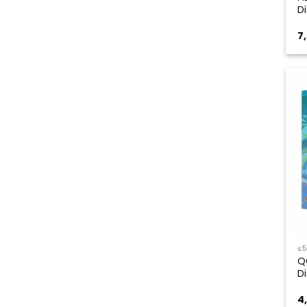
D
7
≤
Q
D
4