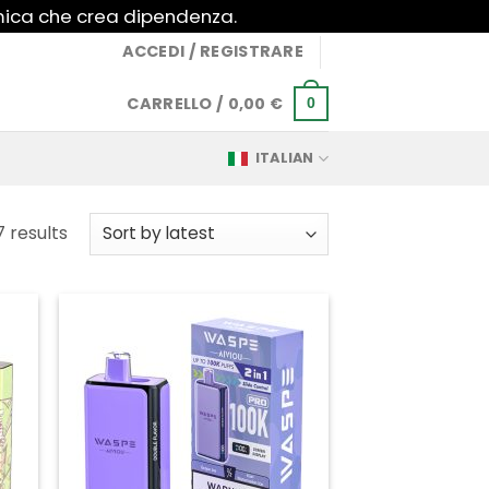
imica che crea dipendenza.
ACCEDI / REGISTRARE
CARRELLO /
0,00
€
0
ITALIAN
Sorted
 results
by
latest