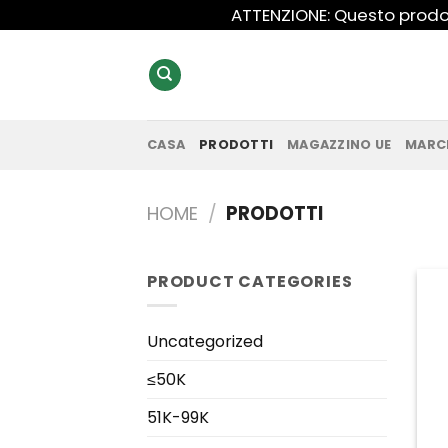
Salta
ATTENZIONE: Questo prodot
ai
contenuti
CASA
PRODOTTI
MAGAZZINO UE
MARC
HOME
/
PRODOTTI
PRODUCT CATEGORIES
Uncategorized
≤50K
51K-99K