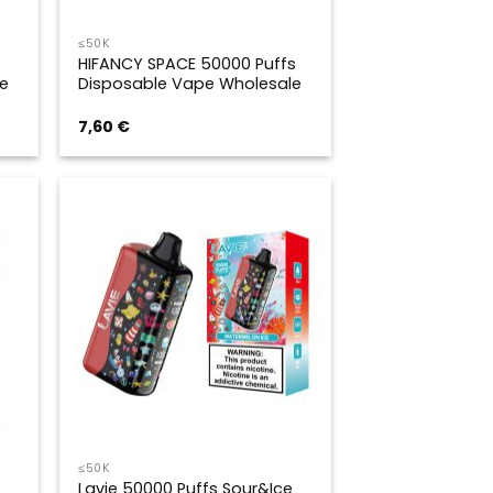
≤50K
HIFANCY SPACE 50000 Puffs
e
Disposable Vape Wholesale
7,60
€
≤50K
Lavie 50000 Puffs Sour&Ice