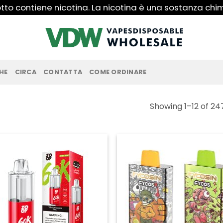
to contiene nicotina. La nicotina è una sostanza ch
HE
CIRCA
CONTATTA
COME ORDINARE
Showing 1–12 of 247