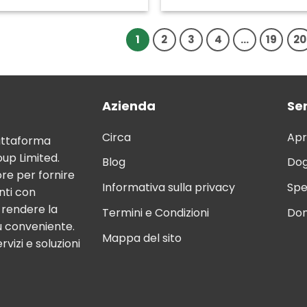
1
2
3
4
...
19
20
Azienda
Ser
Circa
Apr
attaforma
up Limited.
Blog
Dog
ore per fornire
Informativa sulla privacy
Spe
nti con
è rendere la
Termini e Condizioni
Dom
ù conveniente.
Mappa del sito
rvizi e soluzioni