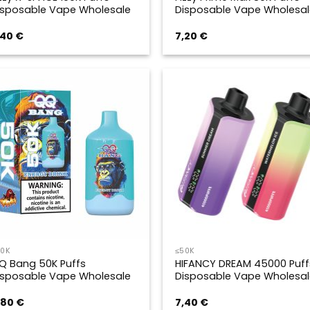
isposable Vape Wholesale
Disposable Vape Wholesal
,40
€
7,20
€
50K
≤50K
Q Bang 50K Puffs
HIFANCY DREAM 45000 Puff
isposable Vape Wholesale
Disposable Vape Wholesal
,80
€
7,40
€