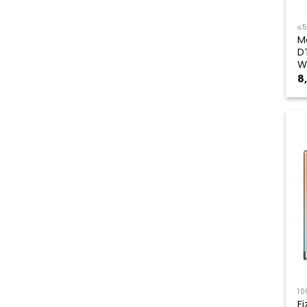
≤
M
D
W
8
10
F