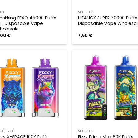
50K
51K-99K
askking FEXO 45000 Puffs
HIFANCY SUPER 70000 Puffs
TL Disposable Vape
Disposable Vape Wholesal
holesale
,00
€
7,60
€
0K-150K
51K-99K
izzy X-SPACE 100K Puffs
Fizzy Prime Max 80K Puffs