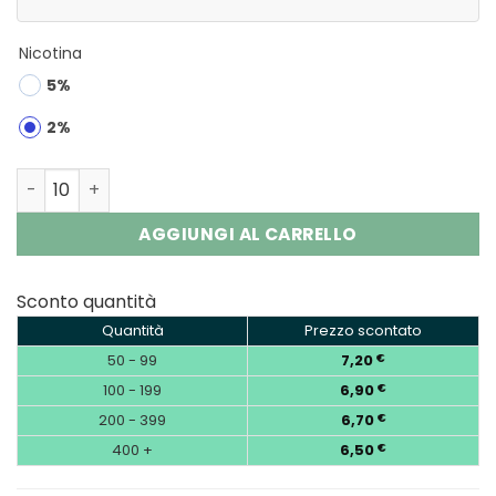
Nicotina
5%
2%
Fizzy Prime Max 80K Puffs Disposable Vape Wholesale qu
AGGIUNGI AL CARRELLO
Sconto quantità
Quantità
Prezzo scontato
50 - 99
7,20
€
100 - 199
6,90
€
200 - 399
6,70
€
400 +
6,50
€