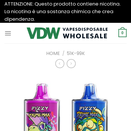
Salta
ATTENZIONE: Questo prodotto contiene nicotina.
ai
La nicotina è una sostanza chimica che crea
contenuti
dipendenza.
0
HOME
/
51K-99K