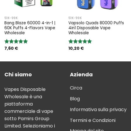
51K-99K
51K-99K
Bang Blaze 60000 4-in-1 |
Vapsolo Quads 80000 Puffs
60K Puffs 4-Flavors Vape
4in1 Disposable Vape
Wholesale
Wholesale
7,60
€
10,20
€
Rated
5.00
Rated
5.00
out of 5
out of 5
Chi siamo
Azienda
Circa
Vapes Disposable
Wholesale è una
Blog
piattaforma
Informativa sulla privacy
commerciale di vape
sotto Pamirs Group
Termini e Condizioni
Limited. Selezioniamo i
Mappa del sito