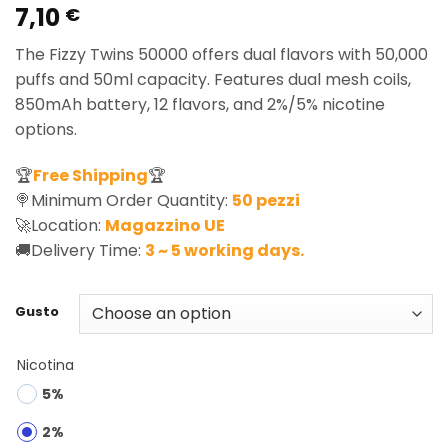
7,10
Rated
4
5.00
€
out of 5
based on
The Fizzy Twins 50000 offers dual flavors with 50,000
customer
ratings
puffs and 50ml capacity. Features dual mesh coils,
850mAh battery, 12 flavors, and 2%/5% nicotine
options.
🏆
Free Shipping
🏆
🍭Minimum Order Quantity:
50 pezzi
🚀Location:
Magazzino UE
🚚Delivery Time:
3 ~ 5 working days.
Gusto
Nicotina
5%
2%