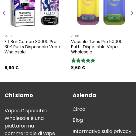
≤50K
≤50K
Elf Bar Combo 30000 Pro
Vapsolo Twins Pro 50000
30K Puffs Disposable Vape
Puffs Disposable Vape
Wholesale
Wholesale
8,60
€
8,60
€
Rated
5.00
out of 5
Chi siamo
Azienda
Circa
Vapes Disposable
Wholesale è una
Blog
piattaforma
Informativa sulla privacy
commerciale di vape