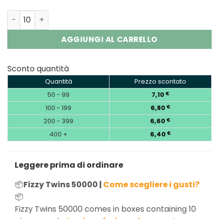
Fizzy Twins 50000 Puffs 2 in 1 Double Flavor Disposable 
AGGIUNGI AL CARRELLO
Sconto quantità
Quantità
Prezzo scontato
50 - 99
7,10
€
100 - 199
6,80
€
200 - 399
6,60
€
400 +
6,40
€
Leggere prima di ordinare
📦
Fizzy Twins 50000 |
Come scegliere i gusti?
📦
Fizzy Twins 50000 comes in boxes containing 10