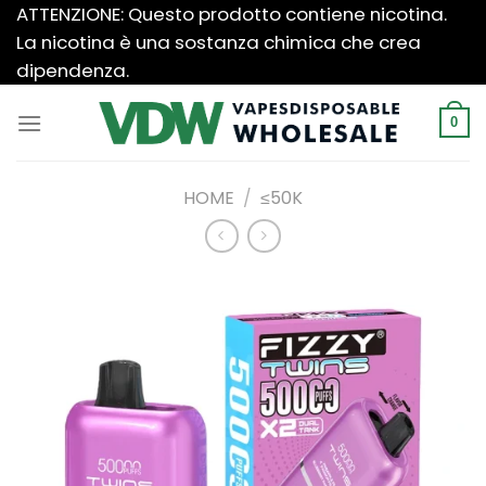
Salta
ATTENZIONE: Questo prodotto contiene nicotina.
ai
La nicotina è una sostanza chimica che crea
contenuti
dipendenza.
0
HOME
/
≤50K