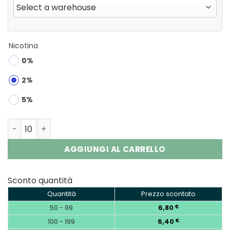
Nicotina
0%
2%
5%
Waspe Bar 60K | 60000 Puffs Disposable Vape Wholesale
AGGIUNGI AL CARRELLO
Sconto quantità
Quantità
Prezzo scontato
50 - 99
6,80
€
100 - 199
6,40
€