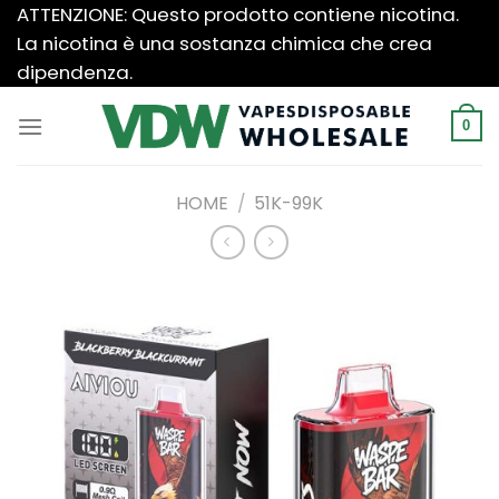
Salta
ATTENZIONE: Questo prodotto contiene nicotina.
ai
La nicotina è una sostanza chimica che crea
contenuti
dipendenza.
0
HOME
/
51K-99K