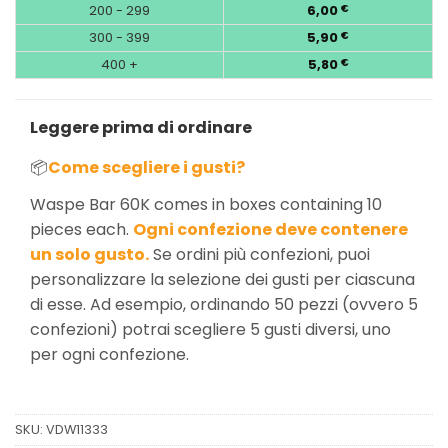
200 - 299
6,00
€
300 - 399
5,90
€
400 +
5,80
€
Leggere prima di ordinare
📦
Come scegliere i gusti?
Waspe Bar 60K comes in boxes containing 10
pieces each.
Ogni confezione deve contenere
un solo gusto.
Se ordini più confezioni, puoi
personalizzare la selezione dei gusti per ciascuna
di esse. Ad esempio, ordinando 50 pezzi (ovvero 5
confezioni) potrai scegliere 5 gusti diversi, uno
per ogni confezione.
SKU:
VDW11333