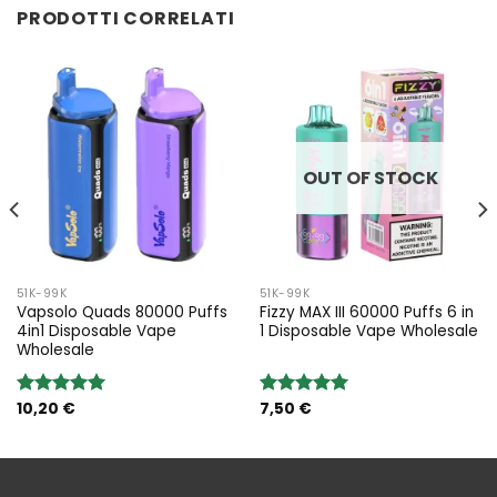
PRODOTTI CORRELATI
OUT OF STOCK
51K-99K
51K-99K
Vapsolo Quads 80000 Puffs
Fizzy MAX III 60000 Puffs 6 in
4in1 Disposable Vape
1 Disposable Vape Wholesale
Wholesale
10,20
€
7,50
€
Rated
5.00
Rated
5.00
out of 5
out of 5