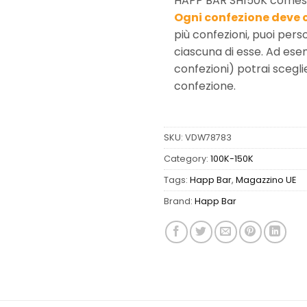
HAPP BAR SH150K comes i
Ogni confezione deve 
più confezioni, puoi perso
ciascuna di esse. Ad ese
confezioni) potrai sceglie
confezione.
SKU:
VDW78783
Category:
100K-150K
Tags:
Happ Bar
,
Magazzino UE
Brand:
Happ Bar