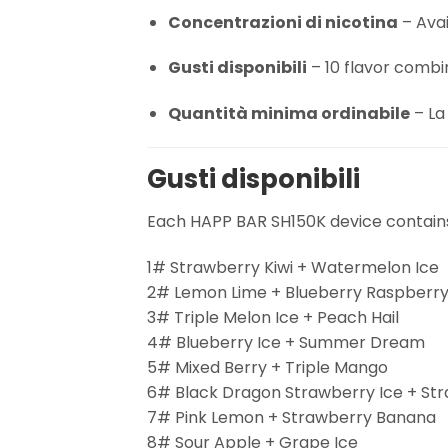
Concentrazioni di nicotina
– Avai
Gusti disponibili
– 10 flavor combin
Quantità minima ordinabile
– La 
Gusti disponibili
Each HAPP BAR SH150K device contains 
1# Strawberry Kiwi + Watermelon Ice
2# Lemon Lime + Blueberry Raspberr
3# Triple Melon Ice + Peach Hail
4# Blueberry Ice + Summer Dream
5# Mixed Berry + Triple Mango
6# Black Dragon Strawberry Ice + St
7# Pink Lemon + Strawberry Banana
8# Sour Apple + Grape Ice