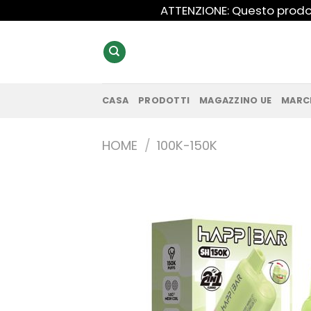
Salta
ATTENZIONE: Questo prodot
ai
contenuti
CASA
PRODOTTI
MAGAZZINO UE
MARC
HOME
/
100K-150K