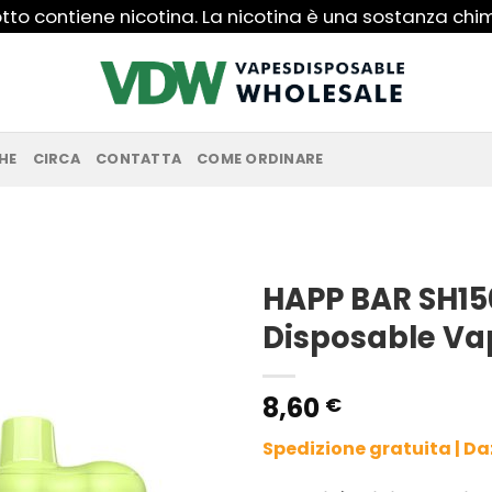
to contiene nicotina. La nicotina è una sostanza ch
HE
CIRCA
CONTATTA
COME ORDINARE
HAPP BAR SH150
Disposable Va
8,60
€
Spedizione gratuita | D