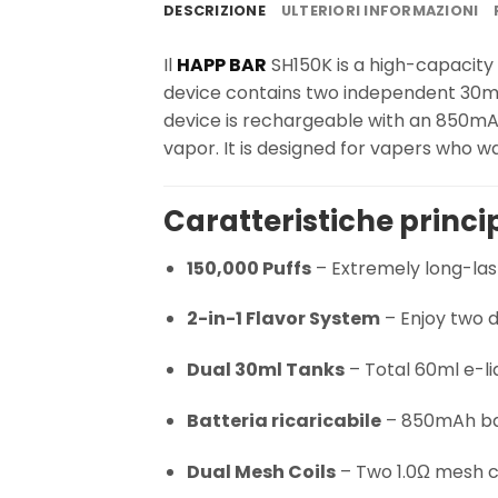
DESCRIZIONE
ULTERIORI INFORMAZIONI
Il
HAPP BAR
SH150K is a high-capacity 
device contains two independent 30ml e
device is rechargeable with an 850mA
vapor. It is designed for vapers who wa
Caratteristiche princi
150,000 Puffs
– Extremely long-las
2-in-1 Flavor System
– Enjoy two d
Dual 30ml Tanks
– Total 60ml e-li
Batteria ricaricabile
– 850mAh bat
Dual Mesh Coils
– Two 1.0Ω mesh co