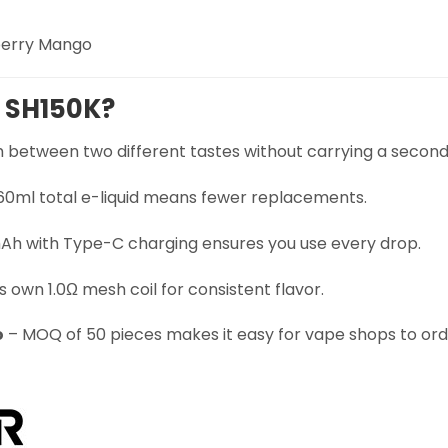
berry Mango
 SH150K?
 between two different tastes without carrying a second
 60ml total e-liquid means fewer replacements.
h with Type-C charging ensures you use every drop.
s own 1.0Ω mesh coil for consistent flavor.
o
– MOQ of 50 pieces makes it easy for vape shops to ord