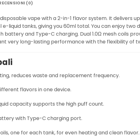
RECENSIONI (0)
disposable vape with a 2-in-1 flavor system. It delivers up
-liquid tanks, giving you 60ml total. You can enjoy two di
h battery and Type-C charging. Dual 1.0Ω mesh coils pro
nt very long-lasting performance with the flexibility of t
pali
ting, reduces waste and replacement frequency.
ifferent flavors in one device.
quid capacity supports the high puff count.
tery with Type-C charging port.
ils, one for each tank, for even heating and clean flavor.