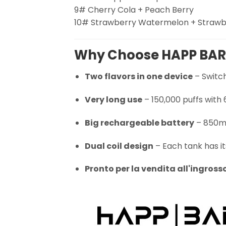
9# Cherry Cola + Peach Berry
10# Strawberry Watermelon + Straw
Why Choose HAPP BAR
Two flavors in one device
– Switch
Very long use
– 150,000 puffs with
Big rechargeable battery
– 850mA
Dual coil design
– Each tank has it
Pronto per la vendita all'ingross