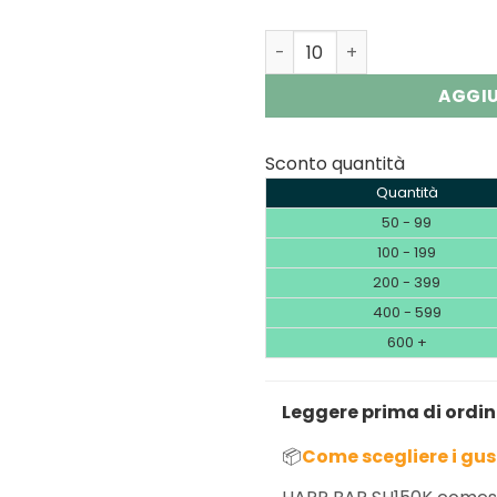
HAPP BAR SH150K 150K Puffs
AGGIU
Sconto quantità
Quantità
50 - 99
100 - 199
200 - 399
400 - 599
600 +
Leggere prima di ordi
📦
Come scegliere i gus