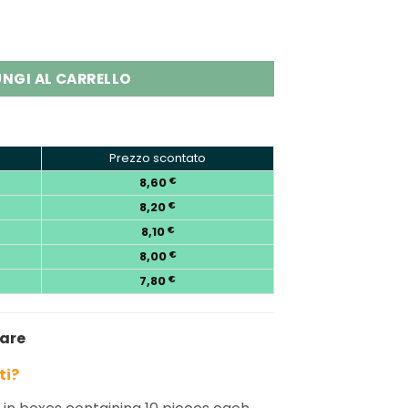
 2-in-1 Disposable Vape Wholesale quantity
NGI AL CARRELLO
Prezzo scontato
8,60
€
8,20
€
8,10
€
8,00
€
7,80
€
nare
ti?