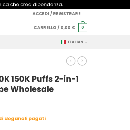
imica che crea dipendenza.
ACCEDI / REGISTRARE
CARRELLO /
0,00
€
0
ITALIAN
K 150K Puffs 2-in-1
pe Wholesale
azi doganali pagati