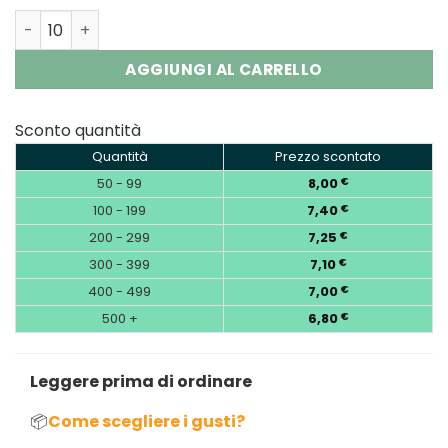
Lavie 50000 Puffs Sour&Ice Control Disposable Vape Wh
AGGIUNGI AL CARRELLO
Sconto quantità
Quantità
Prezzo scontato
50 - 99
8,00
€
100 - 199
7,40
€
200 - 299
7,25
€
300 - 399
7,10
€
400 - 499
7,00
€
500 +
6,80
€
Leggere prima di ordinare
📦
Come scegliere i gusti?