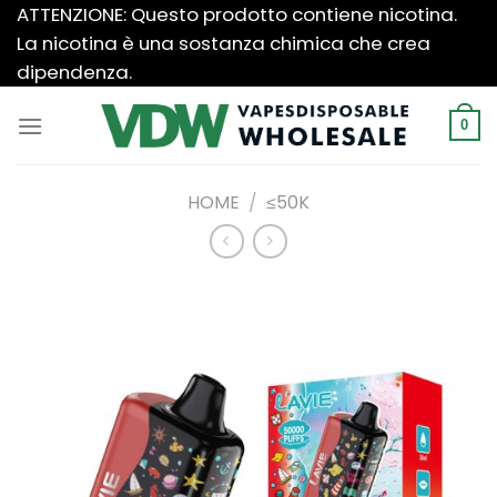
Salta
ATTENZIONE: Questo prodotto contiene nicotina.
ai
La nicotina è una sostanza chimica che crea
contenuti
dipendenza.
0
HOME
/
≤50K