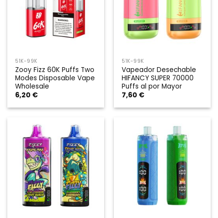
51K-99K
51K-99K
Zooy Fizz 60K Puffs Two
Vapeador Desechable
Modes Disposable Vape
HIFANCY SUPER 70000
Wholesale
Puffs al por Mayor
6,20
€
7,60
€