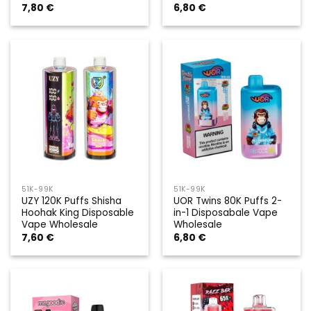
7,80
€
6,80
€
51K-99K
51K-99K
UZY 120K Puffs Shisha
UOR Twins 80K Puffs 2-
Hoohak King Disposable
in-1 Disposabale Vape
Vape Wholesale
Wholesale
7,60
€
6,80
€