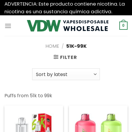
Saltar
ADVERTENCIA: Este producto contiene nicotina. La
al
nicotina es una sustancia química adictiva.
contenido
0
HOME
/
51K-99K
FILTER
Puffs from 51k to 99k