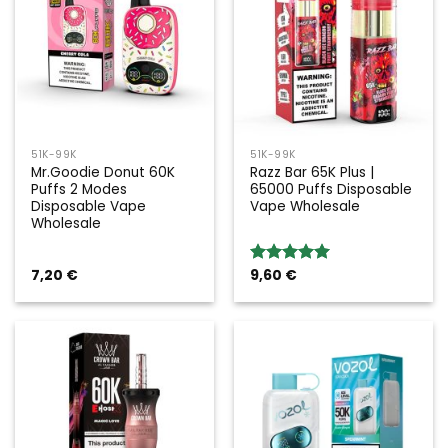
51K-99K
51K-99K
Mr.Goodie Donut 60K
Razz Bar 65K Plus |
Puffs 2 Modes
65000 Puffs Disposable
Disposable Vape
Vape Wholesale
Wholesale
7,20
€
9,60
€
Valoración:
5.00
sobre
5