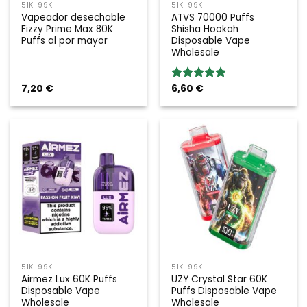
51K-99K
51K-99K
Vapeador desechable
ATVS 70000 Puffs
Fizzy Prime Max 80K
Shisha Hookah
Puffs al por mayor
Disposable Vape
Wholesale
7,20
€
6,60
€
Valoración:
5.00
sobre
5
51K-99K
51K-99K
Airmez Lux 60K Puffs
UZY Crystal Star 60K
Disposable Vape
Puffs Disposable Vape
Wholesale
Wholesale