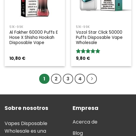
51K-99K
51K-99K
Al Fakher 60000 Puffs E
Vozol Star Click 50000
Hose X Shisha Hookah
Puffs Disposable Vape
Disposable Vape
Wholesale
10,80
€
9,80
€
Valoración:
5.00
sobre
5
1
2
3
4
Sobre nosotros
Empresa
Acerca de
Vapes Disposable
Wholesale es una
Blog