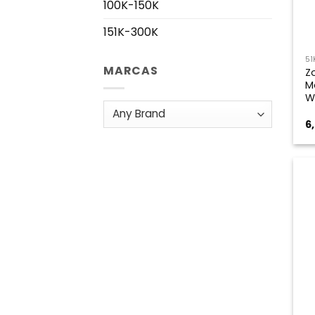
100K-150K
151K-300K
51
MARCAS
Z
M
W
6