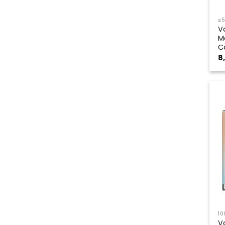
≤
V
M
C
8
10
V