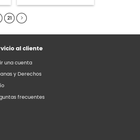
21
vicio al cliente
ir una cuenta
anas y Derechos
ío
guntas frecuentes