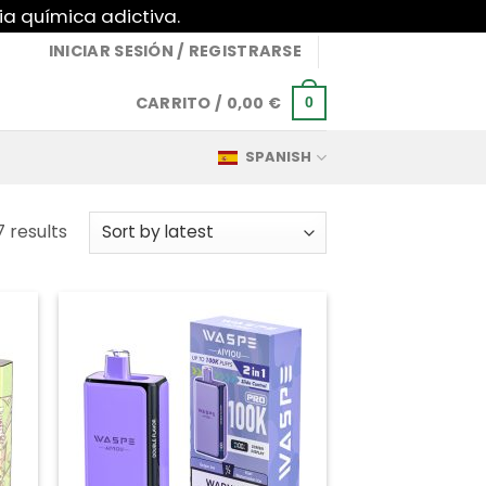
ia química adictiva.
INICIAR SESIÓN / REGISTRARSE
CARRITO /
0,00
€
0
SPANISH
Sorted
 results
by
latest