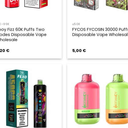
K-99K
≤50K
ooy Fizz 60K Puffs Two
FYCOS FYCOSIN 30000 Puff
odes Disposable Vape
Disposable Vape Wholesal
holesale
,20
€
5,00
€