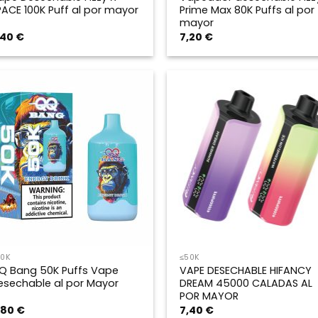
PACE 100K Puff al por mayor
Prime Max 80K Puffs al por
mayor
,40
€
7,20
€
50K
≤50K
Q Bang 50K Puffs Vape
VAPE DESECHABLE HIFANCY
esechable al por Mayor
DREAM 45000 CALADAS AL
POR MAYOR
,80
€
7,40
€