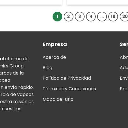
1
2
3
4
…
19
20
Empresa
Ser
Acerca de
Abr
lataforma de
mirs Group
Blog
Adu
arcas de la
Política de Privacidad
Env
vapeo
n envío rápido.
Términos y Condiciones
Pre
ercio de vapeos
Mapa del sitio
estra misión es
a nuestros