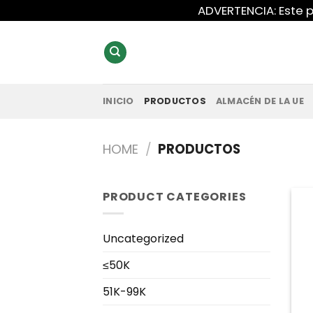
Saltar
ADVERTENCIA: Este p
al
contenido
INICIO
PRODUCTOS
ALMACÉN DE LA UE
HOME
/
PRODUCTOS
PRODUCT CATEGORIES
Uncategorized
≤50K
51K-99K