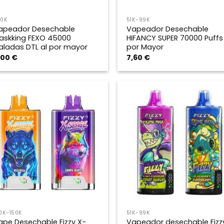
50K
51K-99K
apeador Desechable
Vapeador Desechable
askking FEXO 45000
HIFANCY SUPER 70000 Puffs 
aladas DTL al por mayor
por Mayor
,00
€
7,60
€
0K-150K
51K-99K
ape Desechable Fizzy X-
Vapeador desechable Fizz