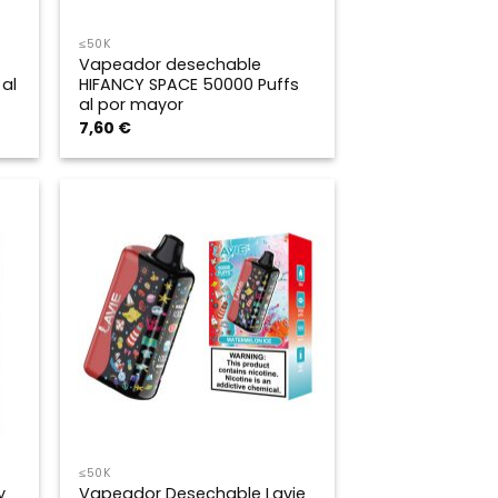
≤50K
Vapeador desechable
al
HIFANCY SPACE 50000 Puffs
al por mayor
7,60
€
≤50K
y
Vapeador Desechable Lavie