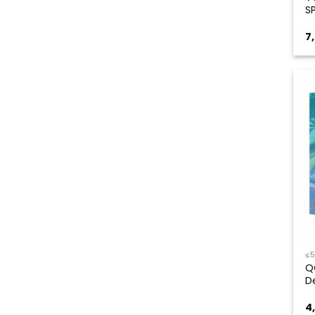
S
7
≤
Q
D
4