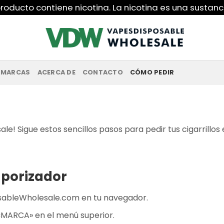
roducto contiene nicotina. La nicotina es una sustanc
MARCAS
ACERCA DE
CONTACTO
CÓMO PEDIR
! Sigue estos sencillos pasos para pedir tus cigarrillos
aporizador
osableWholesale.com en tu navegador.
 «MARCA» en el menú superior.