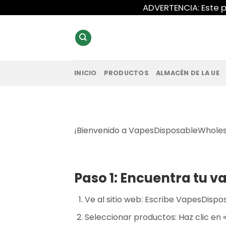
Saltar
ADVERTENCIA: Este p
al
contenido
INICIO
PRODUCTOS
ALMACÉN DE LA UE
¡Bienvenido a VapesDisposableWholesale
Paso 1: Encuentra tu v
Ve al sitio web: Escribe VapesDisp
Seleccionar productos: Haz clic en