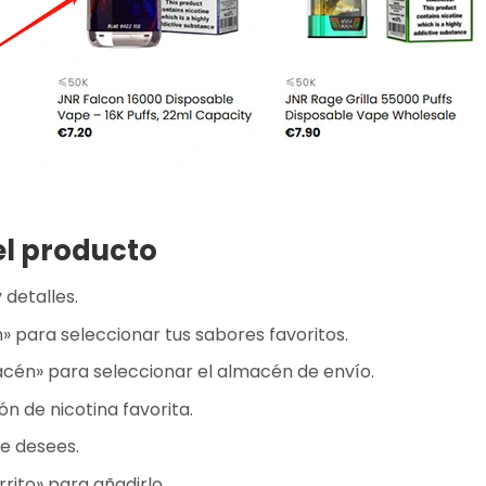
el producto
 detalles.
n» para seleccionar tus sabores favoritos.
macén» para seleccionar el almacén de envío.
n de nicotina favorita.
ue desees.
rrito» para añadirlo.