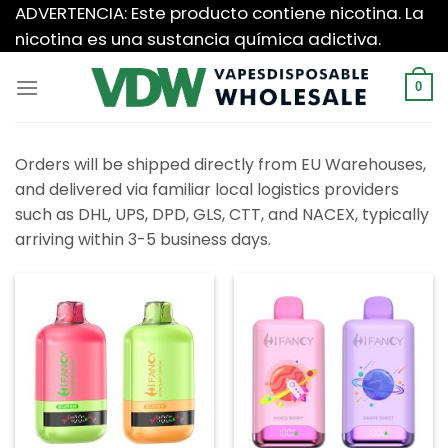
Saltar
ADVERTENCIA: Este producto contiene nicotina. La
al
nicotina es una sustancia química adictiva.
contenido
0
Orders will be shipped directly from EU Warehouses,
and delivered via familiar local logistics providers
such as DHL, UPS, DPD, GLS, CTT, and NACEX, typically
arriving within 3-5 business days.