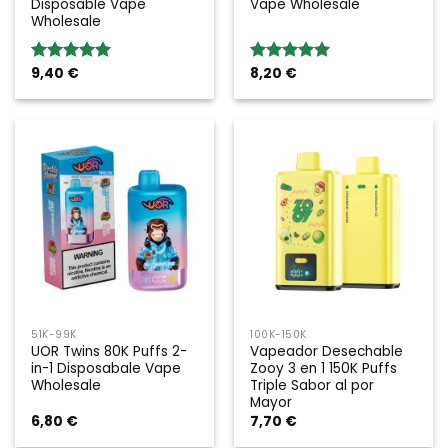
Disposable Vape
Vape Wholesale
Wholesale
9,40
€
8,20
€
Valoración:
Valoración:
5.00
sobre
5.00
sobre
5
5
51K-99K
100K-150K
UOR Twins 80K Puffs 2-
Vapeador Desechable
in-1 Disposabale Vape
Zooy 3 en 1 150K Puffs
Wholesale
Triple Sabor al por
Mayor
6,80
€
7,70
€