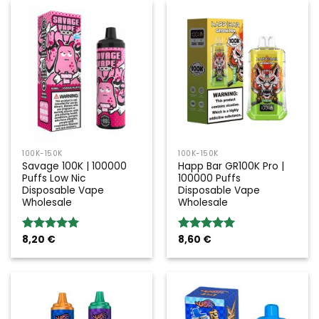
100K-150K
100K-150K
Savage 100K | 100000
Happ Bar GR100K Pro |
Puffs Low Nic
100000 Puffs
Disposable Vape
Disposable Vape
Wholesale
Wholesale
8,20
€
8,60
€
Valoración:
Valoración:
5.00
sobre
5.00
sobre
5
5