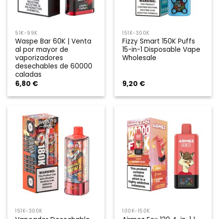
51K-99K
151K-300K
Waspe Bar 60K | Venta
Fizzy Smart 150K Puffs
al por mayor de
15-in-1 Disposable Vape
vaporizadores
Wholesale
desechables de 60000
caladas
6,80
€
9,20
€
151K-300K
100K-150K