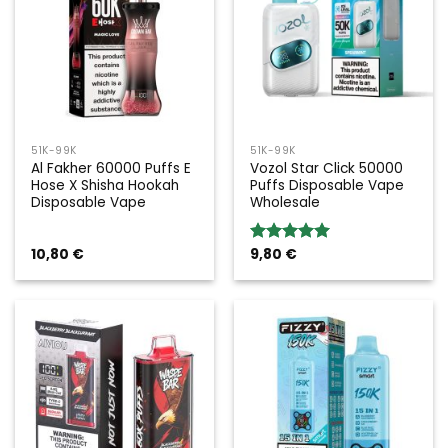
51K-99K
51K-99K
Al Fakher 60000 Puffs E
Vozol Star Click 50000
Hose X Shisha Hookah
Puffs Disposable Vape
Disposable Vape
Wholesale
10,80
€
9,80
€
Valoración:
5.00
sobre
5