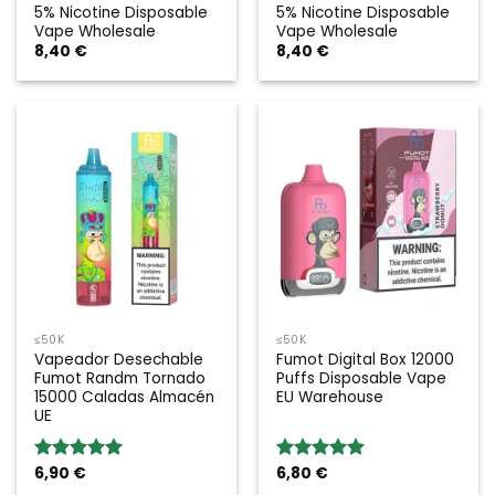
5% Nicotine Disposable
5% Nicotine Disposable
Vape Wholesale
Vape Wholesale
8,40
€
8,40
€
≤50K
≤50K
Vapeador Desechable
Fumot Digital Box 12000
Fumot Randm Tornado
Puffs Disposable Vape
15000 Caladas Almacén
EU Warehouse
UE
6,90
€
6,80
€
Valoración:
Valoración:
5.00
sobre
5.00
sobre