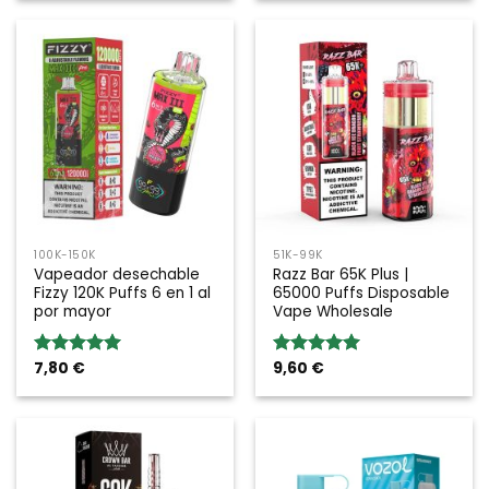
100K-150K
51K-99K
Vapeador desechable
Razz Bar 65K Plus |
Fizzy 120K Puffs 6 en 1 al
65000 Puffs Disposable
por mayor
Vape Wholesale
7,80
€
9,60
€
Valoración:
Valoración:
5.00
sobre
5.00
sobre
5
5