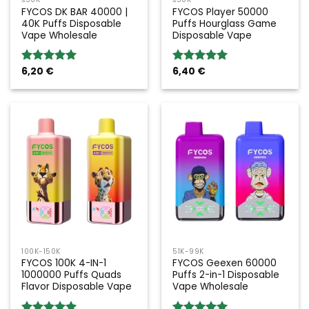
FYCOS DK BAR 40000 |
FYCOS Player 50000
40K Puffs Disposable
Puffs Hourglass Game
Vape Wholesale
Disposable Vape
6,20
€
6,40
€
Valoración:
Valoración:
5.00
sobre
5.00
sobre
5
5
100K-150K
51K-99K
FYCOS 100K 4-IN-1
FYCOS Geexen 60000
1000000 Puffs Quads
Puffs 2-in-1 Disposable
Flavor Disposable Vape
Vape Wholesale