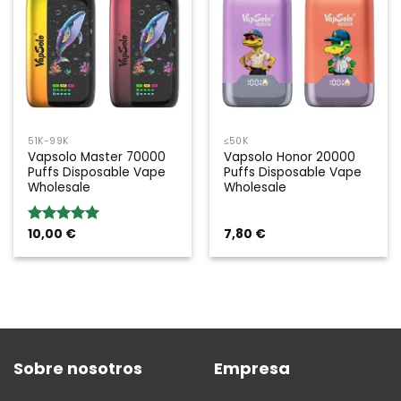
51K-99K
≤50K
Vapsolo Master 70000
Vapsolo Honor 20000
Puffs Disposable Vape
Puffs Disposable Vape
Wholesale
Wholesale
10,00
€
7,80
€
Valoración:
5.00
sobre
5
Sobre nosotros
Empresa