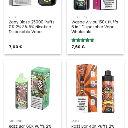
≤50K
100K-150K
Zooy Blaze 25000 Puffs
Waspe Aiviou 150K Puffs
0% 2% 3% 5% Nicotine
6 in 1 Disposable Vape
Disposable Vape
Wholesale
7,00
€
7,60
€
Valoración:
5.00
sobre
5
51K-99K
≤50K
Razz Bar 60K Puffs 2%
Razz Bar 40K Puffs 2%