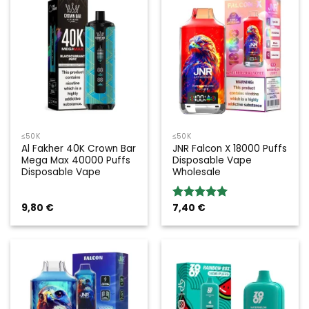
≤50K
≤50K
Al Fakher 40K Crown Bar
JNR Falcon X 18000 Puffs
Mega Max 40000 Puffs
Disposable Vape
Disposable Vape
Wholesale
9,80
€
7,40
€
Valoración:
5.00
sobre
5