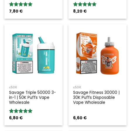
7,80
€
8,20
€
Valoración:
Valoración:
5.00
sobre
5.00
sobre
5
5
≤50K
≤50K
Savage Triple 50000 3-
Savage Fitness 30000 |
in-1 | 50K Puffs Vape
30K Puffs Disposable
Wholesale
Vape Wholesale
6,80
€
6,60
€
Valoración:
5.00
sobre
5