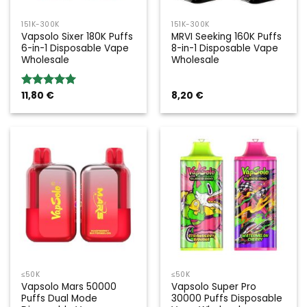
151K-300K
151K-300K
Vapsolo Sixer 180K Puffs
MRVI Seeking 160K Puffs
6-in-1 Disposable Vape
8-in-1 Disposable Vape
Wholesale
Wholesale
11,80
€
8,20
€
Valoración:
5.00
sobre
5
≤50K
≤50K
Vapsolo Mars 50000
Vapsolo Super Pro
Puffs Dual Mode
30000 Puffs Disposable