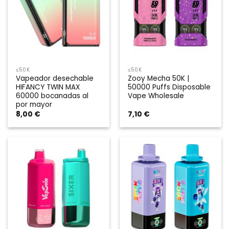
≤50K
≤50K
Vapeador desechable
Zooy Mecha 50K |
HIFANCY TWIN MAX
50000 Puffs Disposable
60000 bocanadas al
Vape Wholesale
por mayor
8,00
€
7,10
€