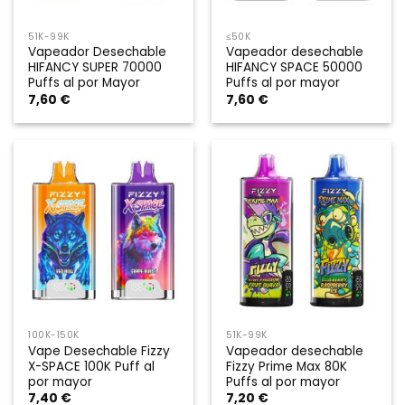
51K-99K
≤50K
Vapeador Desechable
Vapeador desechable
HIFANCY SUPER 70000
HIFANCY SPACE 50000
Puffs al por Mayor
Puffs al por mayor
7,60
€
7,60
€
100K-150K
51K-99K
Vape Desechable Fizzy
Vapeador desechable
X-SPACE 100K Puff al
Fizzy Prime Max 80K
por mayor
Puffs al por mayor
7,40
€
7,20
€