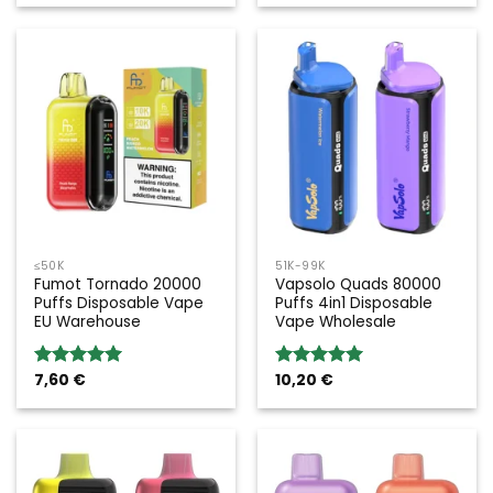
5
5
≤50K
51K-99K
Fumot Tornado 20000
Vapsolo Quads 80000
Puffs Disposable Vape
Puffs 4in1 Disposable
EU Warehouse
Vape Wholesale
7,60
€
10,20
€
Valoración:
Valoración:
5.00
sobre
5.00
sobre
5
5