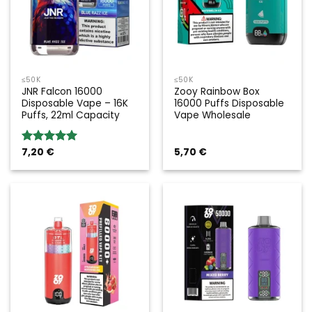
≤50K
≤50K
JNR Falcon 16000
Zooy Rainbow Box
Disposable Vape – 16K
16000 Puffs Disposable
Puffs, 22ml Capacity
Vape Wholesale
7,20
€
5,70
€
Valoración:
5.00
sobre
5