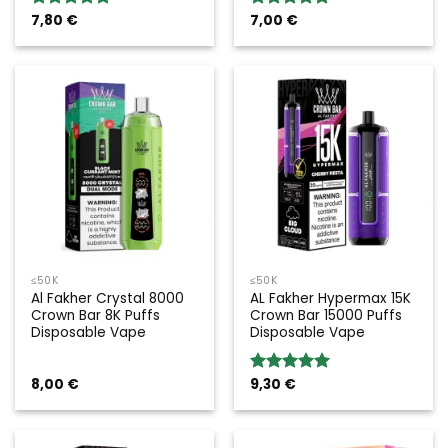
7,80
€
7,00
€
Valoración:
Valoración:
5.00
sobre
5.00
sobre
5
5
≤50K
≤50K
Al Fakher Crystal 8000
AL Fakher Hypermax 15K
Crown Bar 8K Puffs
Crown Bar 15000 Puffs
Disposable Vape
Disposable Vape
8,00
€
9,30
€
Valoración:
5.00
sobre
5