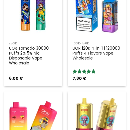
≤50K
100K-150K
UOR Tornado 30000
UOR 120K 4-in-1 | 120000
Puffs 2% 5% Nic
Puffs 4 Flavors Vape
Disposable Vape
Wholesale
Wholesale
6,00
€
7,80
€
Valoración:
5.00
sobre
5