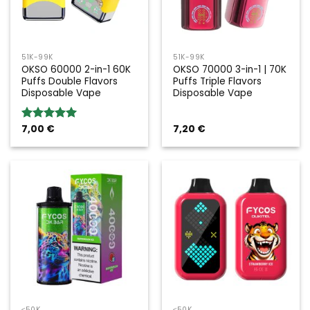
51K-99K
51K-99K
OKSO 60000 2-in-1 60K
OKSO 70000 3-in-1 | 70K
Puffs Double Flavors
Puffs Triple Flavors
Disposable Vape
Disposable Vape
7,00
€
7,20
€
Valoración:
5.00
sobre
5
≤50K
≤50K