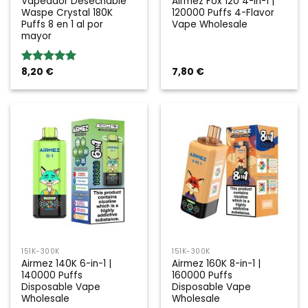
Vapeador Desechable
Airmez Fox 120 4-in-1 |
Waspe Crystal 180K
120000 Puffs 4-Flavor
Puffs 8 en 1 al por
Vape Wholesale
mayor
8,20
€
7,80
€
Valoración:
5.00
sobre
5
151K-300K
151K-300K
Airmez 140K 6-in-1 |
Airmez 160K 8-in-1 |
140000 Puffs
160000 Puffs
Disposable Vape
Disposable Vape
Wholesale
Wholesale