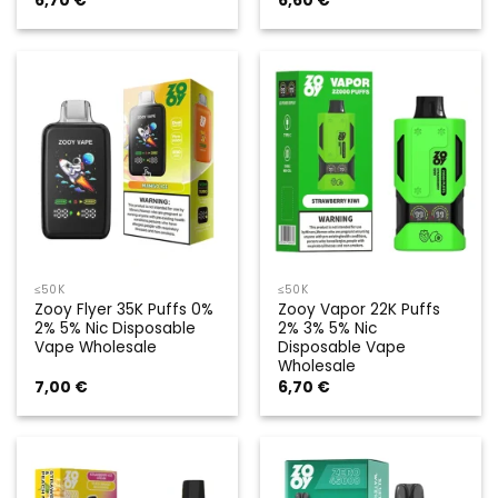
6,70
€
6,60
€
≤50K
≤50K
Zooy Flyer 35K Puffs 0%
Zooy Vapor 22K Puffs
2% 5% Nic Disposable
2% 3% 5% Nic
Vape Wholesale
Disposable Vape
Wholesale
7,00
€
6,70
€