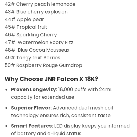
42# Cherry peach lemonade
43# Blue cherry explosion
44# Apple pear
45# Tropical fruit
46# Sparkling Cherry
47# Watermelon Rooty Fizz
48# Blue Cocoa Mousseux
49# Tangy fruit Berries
50# Raspberry Rouge Gumdrop
Why Choose JNR Falcon X 18K?
Proven Longevity:
18,000 puffs with 24mL
capacity for extended use
Superior Flavor:
Advanced dual mesh coil
technology ensures rich, consistent taste
Smart Features:
LED display keeps you informed
of battery and e-liquid status