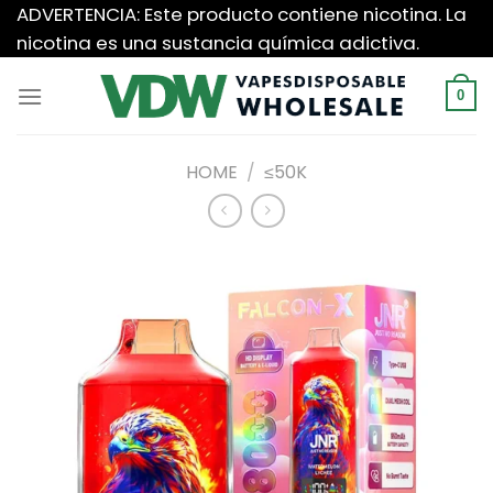
Saltar
ADVERTENCIA: Este producto contiene nicotina. La
al
nicotina es una sustancia química adictiva.
contenido
0
HOME
/
≤50K