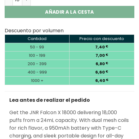
AÑADIR A LA CESTA
Descuento por volumen
Cantidad
Precio con descuento
50 - 99
7,40
€
100 - 199
7,00
€
200 - 399
6,80
€
400 - 999
6,60
€
1000 +
6,40
€
Lea antes de realizar el pedido
Get the JNR Falcon X 18000 delivering 18,000
puffs from a 24mL capacity. With dual mesh coils
for rich flavor, a 950mAh battery with Type-C
charging, and sleek portable design for all-day