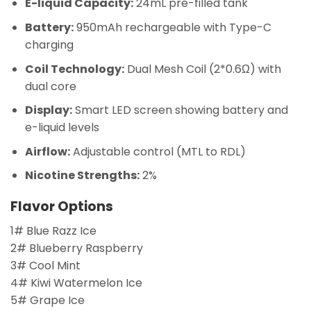
E-liquid Capacity:
24mL pre-filled tank
Battery:
950mAh rechargeable with Type-C
charging
Coil Technology:
Dual Mesh Coil (2*0.6Ω) with
dual core
Display:
Smart LED screen showing battery and
e-liquid levels
Airflow:
Adjustable control (MTL to RDL)
Nicotine Strengths:
2%
Flavor Options
1# Blue Razz Ice
2# Blueberry Raspberry
3# Cool Mint
4# Kiwi Watermelon Ice
5# Grape Ice