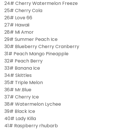
24# Cherry Watermelon Freeze
25# Cherry Cola
26# Love 66
27# Hawaii
28# Mi Amor
29# Summer Peach Ice
30# Blueberry Cherry Cranberry
31# Peach Mango Pineapple
32# Peach Berry
33# Banana Ice
34# Skittles
35# Triple Melon
36# Mr.Blue
37# Cherry Ice
38# Watermelon Lychee
39# Black Ice
40# Lady Killa
41# Raspberry rhubarb