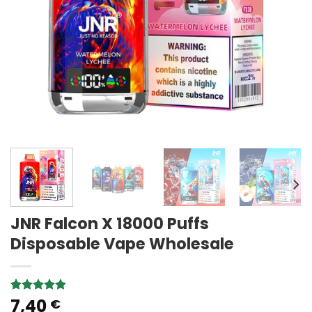
JNR Falcon X 18000 Puffs
Disposable Vape Wholesale
7,40
Rated
1
5.00
€
out of 5