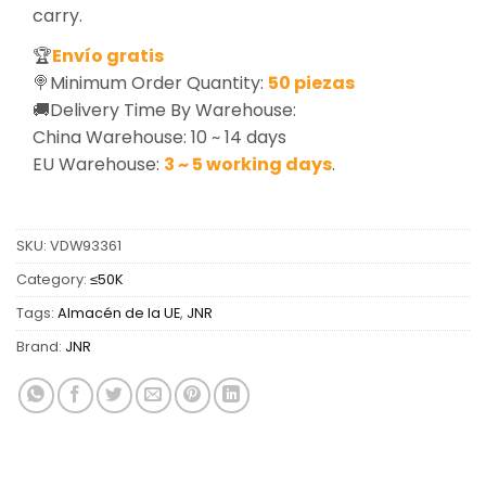
carry.
🏆
Envío gratis
🍭Minimum Order Quantity:
50 piezas
🚚Delivery Time By Warehouse:
China Warehouse: 10 ~ 14 days
EU Warehouse:
3 ~ 5 working days
.
SKU:
VDW93361
Category:
≤50K
Tags:
Almacén de la UE
,
JNR
Brand:
JNR