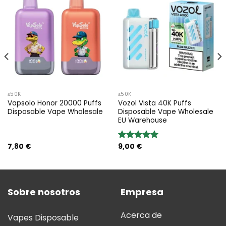
≤50K
≤50K
Vapsolo Honor 20000 Puffs
Vozol Vista 40K Puffs
Disposable Vape Wholesale
Disposable Vape Wholesale
EU Warehouse
7,80
€
9,00
€
Valoración:
5.00
sobre
5
Sobre nosotros
Empresa
Acerca de
Vapes Disposable