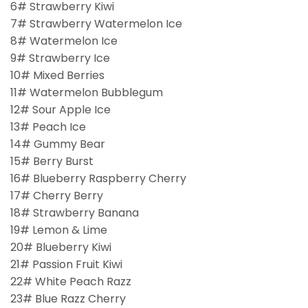
6# Strawberry Kiwi
7# Strawberry Watermelon Ice
8# Watermelon Ice
9# Strawberry Ice
10# Mixed Berries
11# Watermelon Bubblegum
12# Sour Apple Ice
13# Peach Ice
14# Gummy Bear
15# Berry Burst
16# Blueberry Raspberry Cherry
17# Cherry Berry
18# Strawberry Banana
19# Lemon & Lime
20# Blueberry Kiwi
21# Passion Fruit Kiwi
22# White Peach Razz
23# Blue Razz Cherry