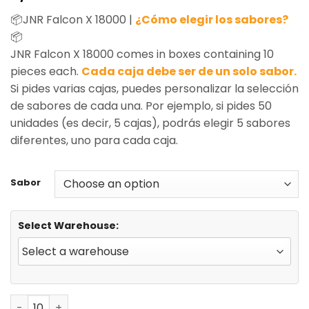
based on
📦JNR Falcon X 18000 |
¿Cómo elegir los sabores?
customer
rating
📦
JNR Falcon X 18000 comes in boxes containing 10
pieces each.
Cada caja debe ser de un solo sabor.
Si pides varias cajas, puedes personalizar la selección
de sabores de cada una. Por ejemplo, si pides 50
unidades (es decir, 5 cajas), podrás elegir 5 sabores
diferentes, uno para cada caja.
Sabor
Select Warehouse:
JNR Falcon X 18000 Puffs Disposable Vape Wholesale qu