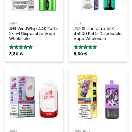
≤50K
≤50K
JNR WindWhip 44K Puffs
JNR Shisha Ultra 45K |
2-in-1 Disposable Vape
45000 Puffs Disposable
Wholesale
Vape Wholesale
8,80
€
8,60
€
Valoración:
Valoración:
5.00
sobre
5.00
sobre
5
5
≤50K
100K-150K