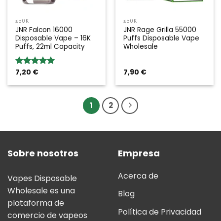
≤50K
≤50K
JNR Falcon 16000
JNR Rage Grilla 55000
Disposable Vape – 16K
Puffs Disposable Vape
Puffs, 22ml Capacity
Wholesale
7,20
€
7,90
€
Valoración:
5.00
sobre
5
1
2
Sobre nosotros
Empresa
Acerca de
Vapes Disposable
Wholesale es una
Blog
plataforma de
Política de Privacidad
comercio de vapeos