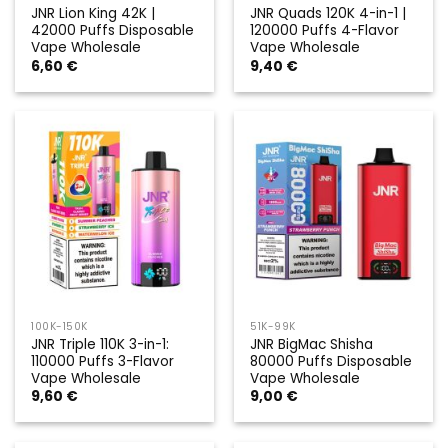
JNR Lion King 42K |
JNR Quads 120K 4-in-1 |
42000 Puffs Disposable
120000 Puffs 4-Flavor
Vape Wholesale
Vape Wholesale
6,60
€
9,40
€
100K-150K
51K-99K
JNR Triple 110K 3-in-1:
JNR BigMac Shisha
110000 Puffs 3-Flavor
80000 Puffs Disposable
Vape Wholesale
Vape Wholesale
9,60
€
9,00
€