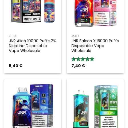
≤50K
≤50K
JNR Alien 10000 Puffs 2%
JNR Falcon X 18000 Puffs
Nicotine Disposable
Disposable Vape
Vape Wholesale
Wholesale
5,40
€
7,40
€
Valoración:
5.00
sobre
5