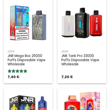
≤50K
≤50K
JNR Mega Box 25000
JNR Tank Pro 33000
Puffs Disposable Vape
Puffs Disposable Vape
Wholesale
Wholesale
7,40
€
7,20
€
Valoración:
5.00
sobre
5