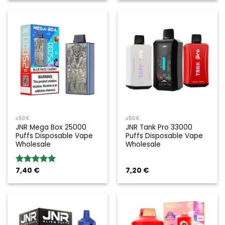
≤50K
≤50K
JNR Mega Box 25000
JNR Tank Pro 33000
Puffs Disposable Vape
Puffs Disposable Vape
Wholesale
Wholesale
7,40
€
7,20
€
Rated
5.00
out of 5