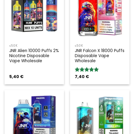
≤50K
≤50K
JNR Alien 10000 Puffs 2%
JNR Falcon X 18000 Puffs
Nicotine Disposable
Disposable Vape
Vape Wholesale
Wholesale
5,40
€
7,40
€
Rated
5.00
out of 5