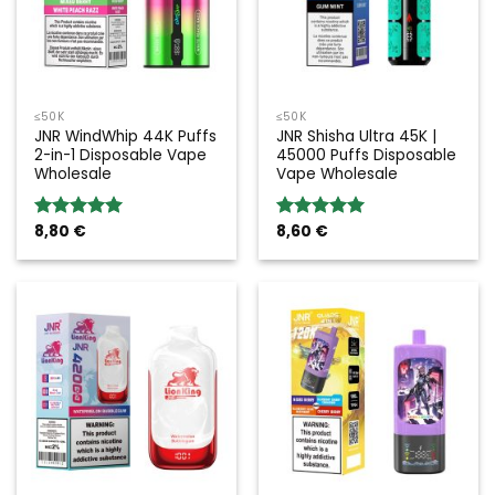
≤50K
≤50K
JNR WindWhip 44K Puffs
JNR Shisha Ultra 45K |
2-in-1 Disposable Vape
45000 Puffs Disposable
Wholesale
Vape Wholesale
8,80
€
8,60
€
Rated
5.00
Rated
5.00
out of 5
out of 5