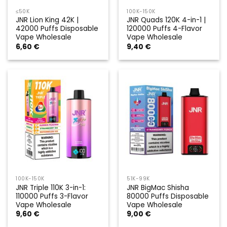
≤50K
100K-150K
JNR Lion King 42K |
JNR Quads 120K 4-in-1 |
42000 Puffs Disposable
120000 Puffs 4-Flavor
Vape Wholesale
Vape Wholesale
6,60
€
9,40
€
100K-150K
51K-99K
JNR Triple 110K 3-in-1:
JNR BigMac Shisha
110000 Puffs 3-Flavor
80000 Puffs Disposable
Vape Wholesale
Vape Wholesale
9,60
€
9,00
€