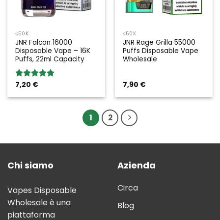
≤50K
≤50K
JNR Falcon 16000
JNR Rage Grilla 55000
Disposable Vape – 16K
Puffs Disposable Vape
Puffs, 22ml Capacity
Wholesale
7,20
€
7,90
€
Rated
5.00
out of 5
1
2
Chi siamo
Azienda
Circa
Vapes Disposable
Wholesale è una
Blog
piattaforma