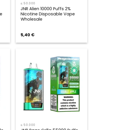
≤ 50.000
JNR Alien 10000 Puffs 2%
e
Nicotine Disposable Vape
Wholesale
5,40
€
≤ 50.000