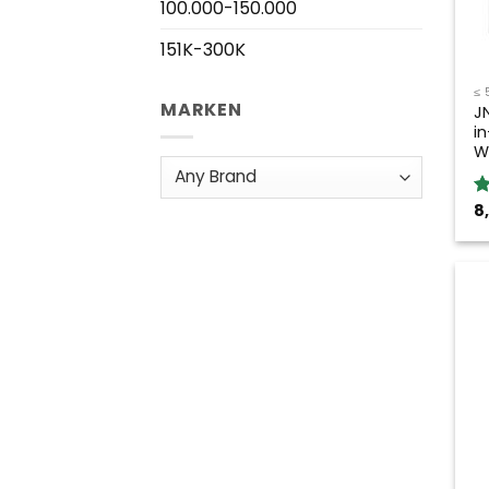
100.000-150.000
151K-300K
≤ 
MARKEN
J
i
W
8
B
5