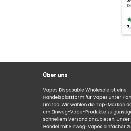
J
D
7
B
5
Über uns
Vapes Disposable Wholesale ist eine
Handelsplattform für Vapes unter Pa
Limited. Wir wählen die Top-Marken d
um Einweg-Vape-Produkte zu günstige
schnellem Versand anzubieten. Unser Zi
Handel mit Einweg-Vapes einfacher zu