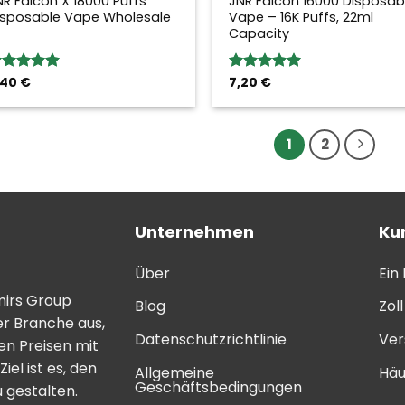
NR Falcon X 18000 Puffs
JNR Falcon 16000 Disposab
isposable Vape Wholesale
Vape – 16K Puffs, 22ml
Capacity
,40
€
7,20
€
ewertung:
Bewertung:
.00
von 5
5.00
von 5
1
2
Unternehmen
Ku
Über
Ein
mirs Group
Blog
Zol
er Branche aus,
Datenschutzrichtlinie
Ver
n Preisen mit
el ist es, den
Allgemeine
Häu
Geschäftsbedingungen
 gestalten.