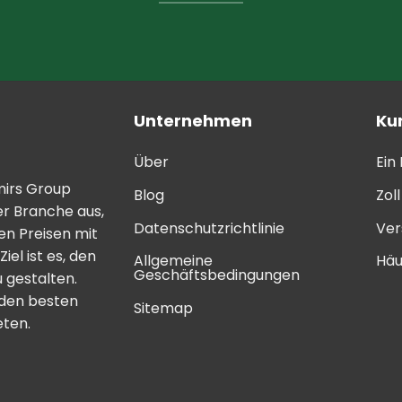
Unternehmen
Ku
Über
Ein
mirs Group
Blog
Zol
er Branche aus,
Datenschutzrichtlinie
Ver
n Preisen mit
el ist es, den
Allgemeine
Häu
Geschäftsbedingungen
 gestalten.
 den besten
Sitemap
eten.