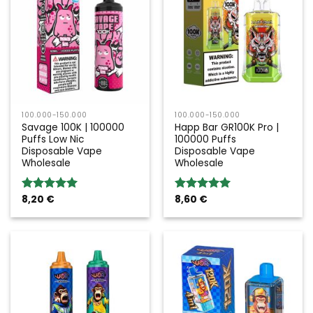
100.000-150.000
100.000-150.000
Savage 100K | 100000
Happ Bar GR100K Pro |
Puffs Low Nic
100000 Puffs
Disposable Vape
Disposable Vape
Wholesale
Wholesale
8,20
€
8,60
€
Bewertung:
Bewertung:
5.00
von 5
5.00
von 5