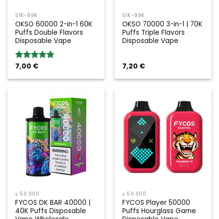
51K-99K
51K-99K
OKSO 60000 2-in-1 60K
OKSO 70000 3-in-1 | 70K
Puffs Double Flavors
Puffs Triple Flavors
Disposable Vape
Disposable Vape
7,00
€
7,20
€
Bewertung:
5.00
von 5
≤ 50.000
≤ 50.000
FYCOS DK BAR 40000 |
FYCOS Player 50000
40K Puffs Disposable
Puffs Hourglass Game