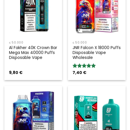
≤ 50.000
≤ 50.000
Al Fakher 40K Crown Bar
JNR Falcon X 18000 Puffs
Mega Max 40000 Puffs
Disposable Vape
Disposable Vape
Wholesale
9,80
€
7,40
€
Bewertung:
5.00
von 5