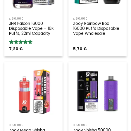
≤ 50.000
≤ 50.000
JNR Falcon 16000
Zooy Rainbow Box
Disposable Vape – 16K
16000 Puffs Disposable
Puffs, 22ml Capacity
Vape Wholesale
7,20
€
5,70
€
Bewertung:
5.00
von 5
≤ 50.000
≤ 50.000
Zooy Mega Shisha
Zooy Shisha 50000