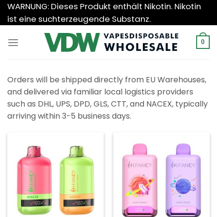
Zum
WARNUNG: Dieses Produkt enthält Nikotin. Nikotin
Inhalt
ist eine suchterzeugende Substanz.
springen
0
Orders will be shipped directly from EU Warehouses,
and delivered via familiar local logistics providers
such as DHL, UPS, DPD, GLS, CTT, and NACEX, typically
arriving within 3-5 business days.