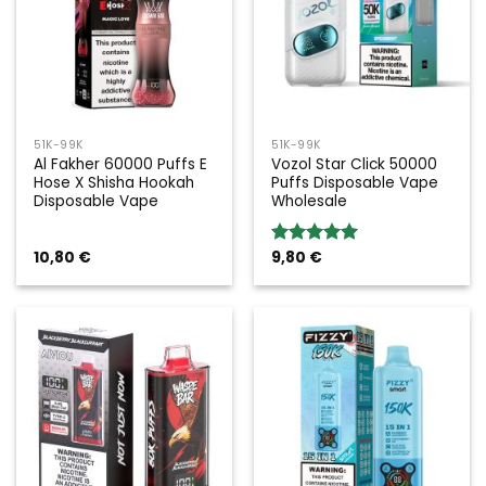
51K-99K
51K-99K
Al Fakher 60000 Puffs E
Vozol Star Click 50000
Hose X Shisha Hookah
Puffs Disposable Vape
Disposable Vape
Wholesale
10,80
€
9,80
€
Bewertung:
5.00
von 5