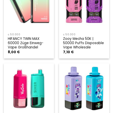
≤ 50.000
≤ 50.000
HIFANCY TWIN MAX
Zooy Mecha 50K |
60000 Züge Einweg-
50000 Puffs Disposable
Vape Großhandel
Vape Wholesale
8,00
€
7,10
€