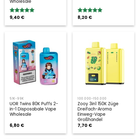
Wholesale
9,40
€
8,20
€
Bewertung:
Bewertung:
5.00
von 5
5.00
von 5
51K-99K
100.000-150.000
UOR Twins 80K Puffs 2-
Zooy 3in1 150K Züge
in-1 Disposabale Vape
Dreifach-Aroma
Wholesale
Einweg-Vape
Großhandel
6,80
€
7,70
€