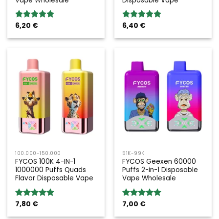
Vape Wholesale
Disposable Vape
6,20
€
6,40
€
Bewertung:
Bewertung:
5.00
von 5
5.00
von 5
100.000-150.000
51K-99K
FYCOS 100K 4-IN-1
FYCOS Geexen 60000
1000000 Puffs Quads
Puffs 2-in-1 Disposable
Flavor Disposable Vape
Vape Wholesale
7,80
€
7,00
€
Bewertung:
Bewertung:
5.00
von 5
5.00
von 5