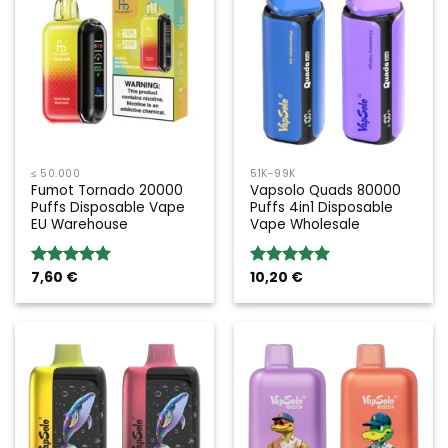
≤ 50.000
51K-99K
Fumot Tornado 20000
Vapsolo Quads 80000
Puffs Disposable Vape
Puffs 4in1 Disposable
EU Warehouse
Vape Wholesale
7,60
€
10,20
€
Bewertung:
Bewertung:
5.00
von 5
5.00
von 5