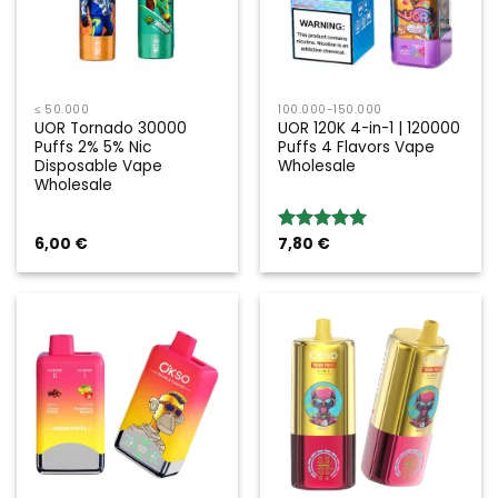
≤ 50.000
100.000-150.000
UOR Tornado 30000
UOR 120K 4-in-1 | 120000
Puffs 2% 5% Nic
Puffs 4 Flavors Vape
Disposable Vape
Wholesale
Wholesale
6,00
€
7,80
€
Bewertung:
5.00
von 5