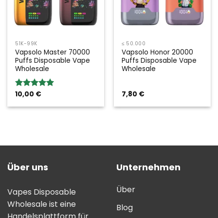
51K-99K
≤ 50.000
Vapsolo Master 70000
Vapsolo Honor 20000
Puffs Disposable Vape
Puffs Disposable Vape
Wholesale
Wholesale
10,00
€
7,80
€
Bewertung:
5.00
von 5
Über uns
Unternehmen
Über
Vapes Disposable
Wholesale ist eine
Blog
Handelsplattform für