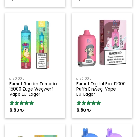
≤ 50.000
≤ 50.000
Fumot Randm Tornado
Fumot Digital Box 12000
15000 Züge Wegwerf-
Puffs Einweg-Vape –
Vape EU-Lager
EU-Lager
6,90
€
6,80
€
Bewertung:
Bewertung:
5.00
von 5
5.00
von 5