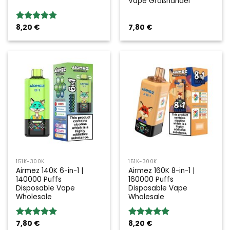
Vape Großhandel
8,20
€
7,80
€
Bewertung:
5.00
von 5
151K-300K
151K-300K
Airmez 140K 6-in-1 |
Airmez 160K 8-in-1 |
140000 Puffs
160000 Puffs
Disposable Vape
Disposable Vape
Wholesale
Wholesale
7,80
€
8,20
€
Bewertung:
Bewertung: