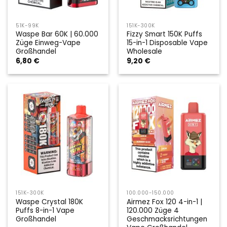
51K-99K
151K-300K
Waspe Bar 60K | 60.000
Fizzy Smart 150K Puffs
Züge Einweg-Vape
15-in-1 Disposable Vape
Großhandel
Wholesale
6,80
€
9,20
€
151K-300K
100.000-150.000
Waspe Crystal 180K
Airmez Fox 120 4-in-1 |
Puffs 8-in-1 Vape
120.000 Züge 4
Großhandel
Geschmacksrichtungen