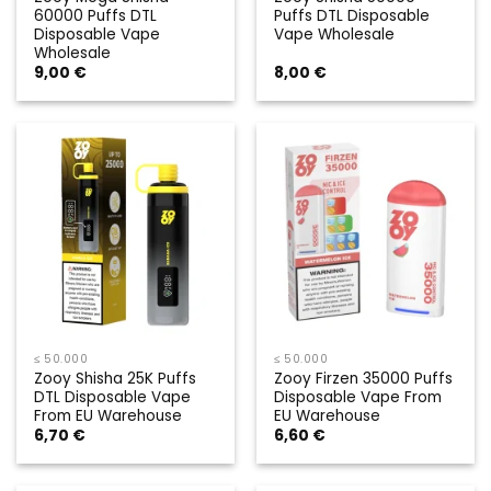
60000 Puffs DTL
Puffs DTL Disposable
Disposable Vape
Vape Wholesale
Wholesale
9,00
€
8,00
€
≤ 50.000
≤ 50.000
Zooy Shisha 25K Puffs
Zooy Firzen 35000 Puffs
DTL Disposable Vape
Disposable Vape From
From EU Warehouse
EU Warehouse
6,70
€
6,60
€