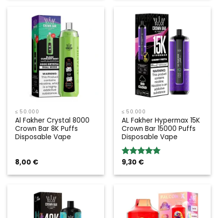
≤ 50.000
≤ 50.000
Al Fakher Crystal 8000
AL Fakher Hypermax 15K
Crown Bar 8K Puffs
Crown Bar 15000 Puffs
Disposable Vape
Disposable Vape
8,00
€
9,30
€
Bewertung:
5.00
von 5