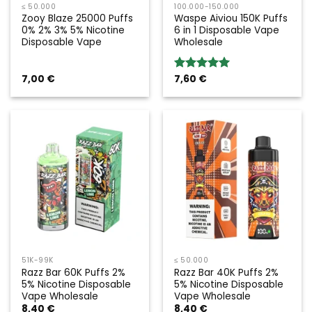
≤ 50.000
100.000-150.000
Zooy Blaze 25000 Puffs
Waspe Aiviou 150K Puffs
0% 2% 3% 5% Nicotine
6 in 1 Disposable Vape
Disposable Vape
Wholesale
7,00
€
7,60
€
Bewertung:
5.00
von 5
51K-99K
≤ 50.000
Razz Bar 60K Puffs 2%
Razz Bar 40K Puffs 2%
5% Nicotine Disposable
5% Nicotine Disposable
Vape Wholesale
Vape Wholesale
8,40
€
8,40
€