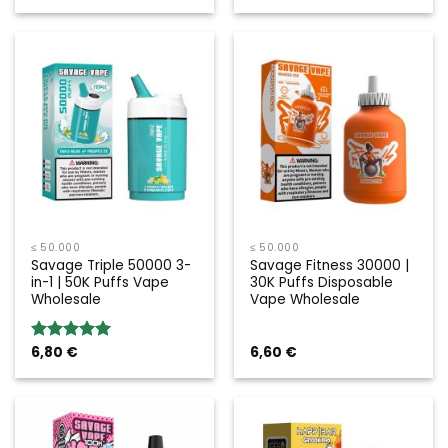
5.00
von 5
5.00
von 5
≤ 50.000
≤ 50.000
Savage Triple 50000 3-
Savage Fitness 30000 |
in-1 | 50K Puffs Vape
30K Puffs Disposable
Wholesale
Vape Wholesale
6,80
€
6,60
€
Bewertung:
5.00
von 5