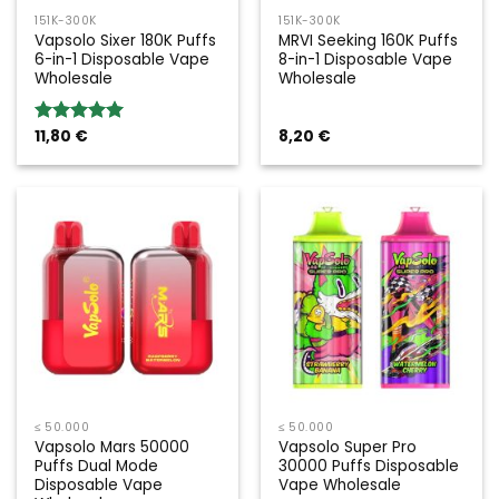
151K-300K
151K-300K
Vapsolo Sixer 180K Puffs
MRVI Seeking 160K Puffs
6-in-1 Disposable Vape
8-in-1 Disposable Vape
Wholesale
Wholesale
11,80
€
8,20
€
Bewertung:
5.00
von 5
≤ 50.000
≤ 50.000
Vapsolo Mars 50000
Vapsolo Super Pro
Puffs Dual Mode
30000 Puffs Disposable
Disposable Vape
Vape Wholesale