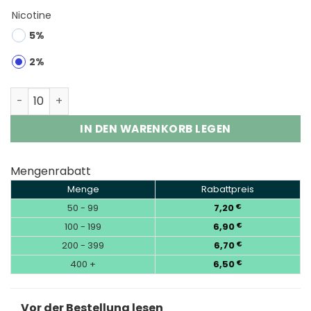
Nicotine
5%
2%
Fizzy Prime Max 80K Puffs Disposable Vape Wholesale 
IN DEN WARENKORB LEGEN
Mengenrabatt
Menge
Rabattpreis
50 - 99
7,20
€
100 - 199
6,90
€
200 - 399
6,70
€
400 +
6,50
€
Vor der Bestellung lesen