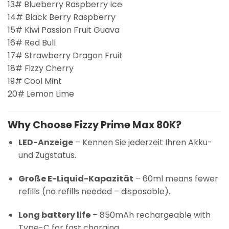
13# Blueberry Raspberry Ice
14# Black Berry Raspberry
15# Kiwi Passion Fruit Guava
16# Red Bull
17# Strawberry Dragon Fruit
18# Fizzy Cherry
19# Cool Mint
20# Lemon Lime
Why Choose Fizzy Prime Max 80K?
LED-Anzeige
– Kennen Sie jederzeit Ihren Akku-
und Zugstatus.
Große E-Liquid-Kapazität
– 60ml means fewer
refills (no refills needed – disposable).
Long battery life
– 850mAh rechargeable with
Type-C for fast charging.