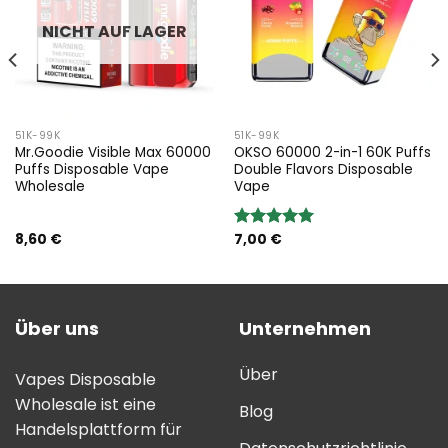
NICHT AUF LAGER
51K-99K
51K-99K
Mr.Goodie Visible Max 60000
OKSO 60000 2-in-1 60K Puffs
Puffs Disposable Vape
Double Flavors Disposable
Wholesale
Vape
8,60
€
7,00
€
Bewertung:
5.00
von 5
Über uns
Unternehmen
Über
Vapes Disposable
Wholesale ist eine
Blog
Handelsplattform für