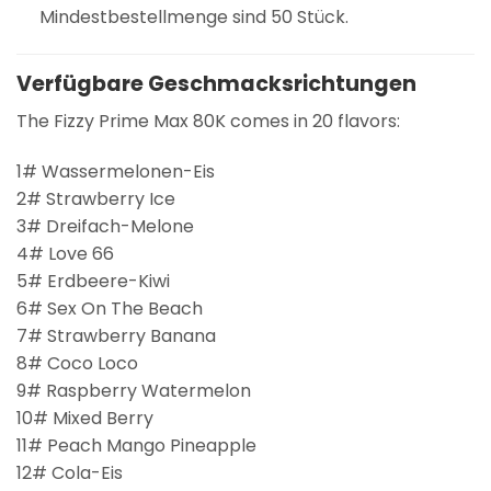
Mindestbestellmenge sind 50 Stück.
Verfügbare Geschmacksrichtungen
The Fizzy Prime Max 80K comes in 20 flavors:
1# Wassermelonen-Eis
2# Strawberry Ice
3# Dreifach-Melone
4# Love 66
5# Erdbeere-Kiwi
6# Sex On The Beach
7# Strawberry Banana
8# Coco Loco
9# Raspberry Watermelon
10# Mixed Berry
11# Peach Mango Pineapple
12# Cola-Eis