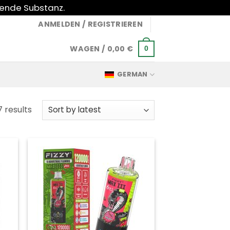
gende Substanz.
ANMELDEN / REGISTRIEREN
WAGEN /
0,00
€
0
GERMAN
Sorted
7 results
by
latest