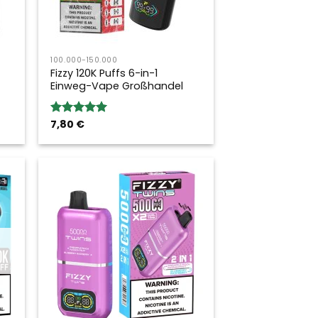
100.000-150.000
Fizzy 120K Puffs 6-in-1
Einweg-Vape Großhandel
7,80
€
Bewertung:
5.00
von 5