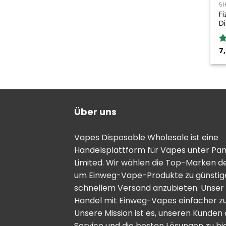
51
Fi
D
7
B
5
Über uns
Vapes Disposable Wholesale ist eine
Handelsplattform für Vapes unter Pa
Limited. Wir wählen die Top-Marken d
um Einweg-Vape-Produkte zu günstige
schnellem Versand anzubieten. Unser Zi
Handel mit Einweg-Vapes einfacher zu
Unsere Mission ist es, unseren Kunden
Service und die besten Lösungen zu bi