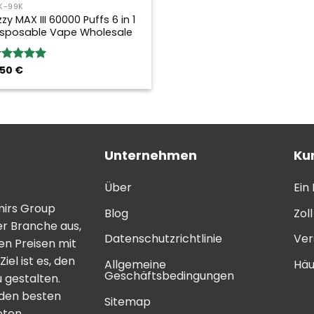
K-99K
zzy MAX III 60000 Puffs 6 in 1
isposable Vape Wholesale
,50
€
ewertung:
.00
von 5
Unternehmen
Ku
Über
Ein
mirs Group
Blog
Zol
er Branche aus,
Datenschutzrichtlinie
Ver
n Preisen mit
el ist es, den
Allgemeine
Häu
Geschäftsbedingungen
 gestalten.
 den besten
Sitemap
eten.