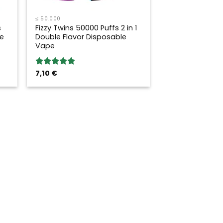
≤ 50.000
s
Fizzy Twins 50000 Puffs 2 in 1
e
Double Flavor Disposable
Vape
7,10
€
Bewertung:
5.00
von 5