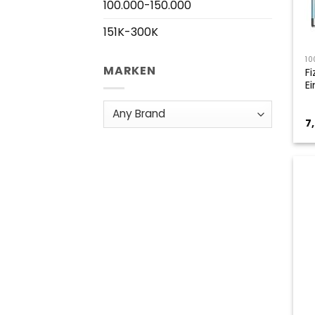
100.000-150.000
151K-300K
10
MARKEN
F
E
7