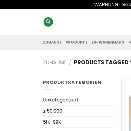
Zum
WARNUNG: Diese
Inhalt
springen
ZUHAUSE
PRODUKTE
EU-WARENHAUS
ZUHAUSE
/
PRODUCTS TAGGED “
PRODUKTKATEGORIEN
Unkategorisiert
≤ 50.000
51K-99K