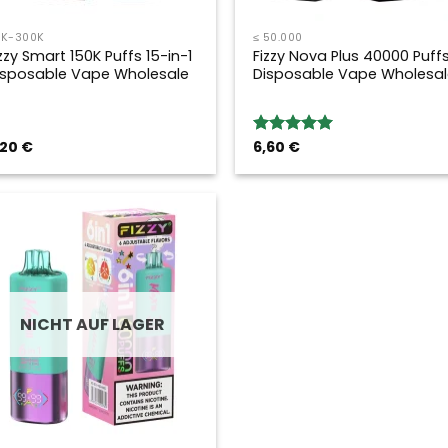
1K-300K
≤ 50.000
zzy Smart 150K Puffs 15-in-1
Fizzy Nova Plus 40000 Puff
isposable Vape Wholesale
Disposable Vape Wholesal
,20
€
6,60
€
Bewertung:
5.00
von 5
NICHT AUF LAGER