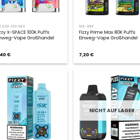
0.000-150.000
51K-99K
izzy X-SPACE 100K Puffs
Fizzy Prime Max 80K Puffs
inweg-Vape Großhandel
Einweg-Vape Großhandel
,40
€
7,20
€
NICHT AUF LAGER