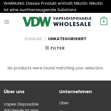
Zum
WARNUNG: Dieses Produkt enthält Nikotin. Nikotin
Inhalt
ist eine suchterzeugende Substanz.
springen
0
ZUHAUSE
/
UNKATEGORISIERT
FILTER
No products were found matching your selection.
Über uns
Unternehmen
Über
Vapes Disposable
Wholesale ist eine