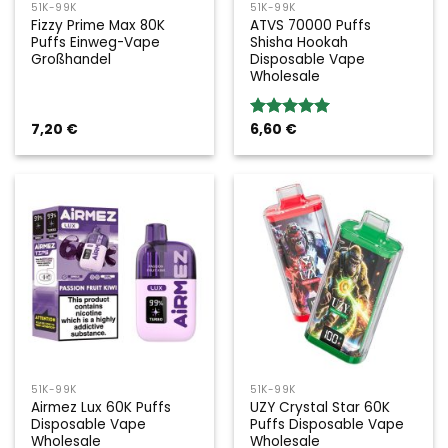
51K-99K
51K-99K
Fizzy Prime Max 80K
ATVS 70000 Puffs
Puffs Einweg-Vape
Shisha Hookah
Großhandel
Disposable Vape
Wholesale
7,20
€
6,60
€
Bewertung:
5.00
von 5
51K-99K
51K-99K
Airmez Lux 60K Puffs
UZY Crystal Star 60K
Disposable Vape
Puffs Disposable Vape
Wholesale
Wholesale