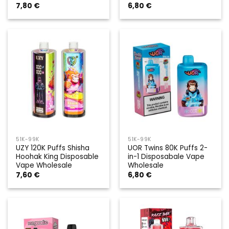
7,80
€
6,80
€
51K-99K
51K-99K
UZY 120K Puffs Shisha
UOR Twins 80K Puffs 2-
Hoohak King Disposable
in-1 Disposabale Vape
Vape Wholesale
Wholesale
7,60
€
6,80
€