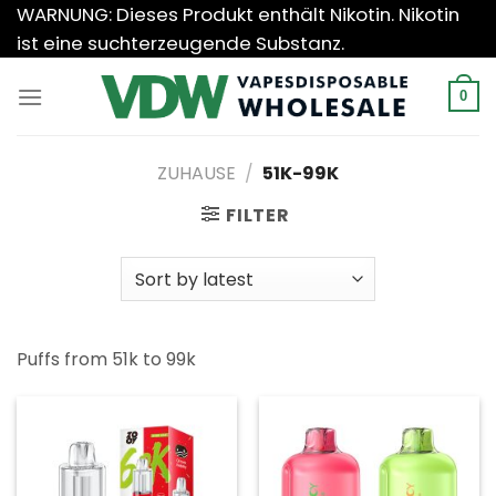
Zum
WARNUNG: Dieses Produkt enthält Nikotin. Nikotin
Inhalt
ist eine suchterzeugende Substanz.
springen
0
ZUHAUSE
/
51K-99K
FILTER
Puffs from 51k to 99k