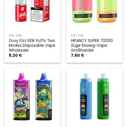
51K-99K
51K-99K
Zooy Fizz 60K Puffs Two
HIFANCY SUPER 70000
Modes Disposable Vape
Züge Einweg-Vape
Wholesale
Großhandel
6,20
€
7,60
€