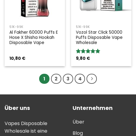
51K-99K
51K-99K
Al Fakher 60000 Puffs E
Vozol Star Click 50000
Hose X Shisha Hookah
Puffs Disposable Vape
Disposable Vape
Wholesale
10,80
€
9,80
€
Bewertung:
5.00
von 5
1
2
3
4
Über uns
Unternehmen
Über
Vapes Disposable
Wholesale ist eine
Blog