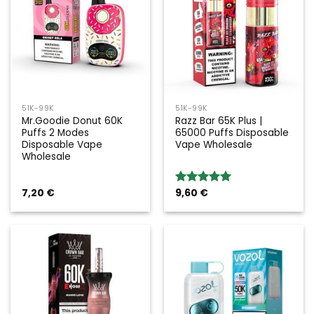
51K-99K
51K-99K
Mr.Goodie Donut 60K
Razz Bar 65K Plus |
Puffs 2 Modes
65000 Puffs Disposable
Disposable Vape
Vape Wholesale
Wholesale
7,20
€
9,60
€
Bewertung:
5.00
von 5