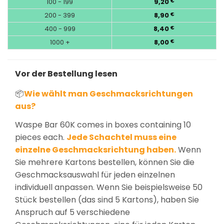
100 - 199
9,20
€
200 - 399
8,90
€
400 - 999
8,40
€
1000 +
8,00
€
Vor der Bestellung lesen
📦
Wie wählt man Geschmacksrichtungen
aus?
Waspe Bar 60K comes in boxes containing 10
pieces each.
Jede Schachtel muss eine
einzelne Geschmacksrichtung haben.
Wenn
Sie mehrere Kartons bestellen, können Sie die
Geschmacksauswahl für jeden einzelnen
individuell anpassen. Wenn Sie beispielsweise 50
Stück bestellen (das sind 5 Kartons), haben Sie
Anspruch auf 5 verschiedene