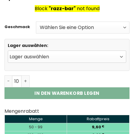
based on
Block
"razz-bar"
not found
customer
rating
Geschmack
Lager auswählen:
Razz Bar 65K Plus | 65000 Puffs Disposable Vape Wholes
IN DEN WARENKORB LEGEN
Mengenrabatt
Menge
Rabattpreis
50 - 99
9,60
€