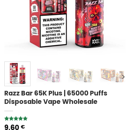
Razz Bar 65K Plus | 65000 Puffs
Disposable Vape Wholesale
9,60
Rated
1
5.00
€
out of 5