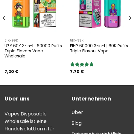
51K-99K
51K-99K
UZY 60K 3-in-1 | 60000 Puffs
FIHP 60000 3-in-1 | 60K Puffs
Triple Flavors Vape
Triple Flavors Vape
Wholesale
7,20
€
7,70
€
Bewertung:
5.00
von 5
Über uns
Unternehmen
Über
Vapes Disposable
Wholesale ist eine
Blog
Handelsplattform für