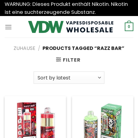
Zum
WARNUNG: Dieses Produkt enthält Nikotin. Nikotin
Inhalt
ist eine suchterzeugende Substanz.
springen
0
ZUHAUSE
/
PRODUCTS TAGGED “RAZZ BAR”
FILTER