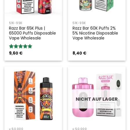
51K-99K
51K-99K
Razz Bar 65K Plus |
Razz Bar 60K Puffs 2%
65000 Puffs Disposable
5% Nicotine Disposable
Vape Wholesale
Vape Wholesale
9,60
€
8,40
€
Bewertung:
5.00
von 5
NICHT AUF LAGER
≤ 50.000
≤ 50.000