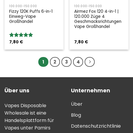
100.000-150.000
100.000-150.000
Fizzy 120K Puffs 6-in-1
Airmez Fox 120 4-in-1 |
Einweg-Vape
120.000 Züge 4
Großhandel
Geschmacksrichtungen
Vape Großhandel
7,80
€
7,80
€
Bewertung:
5.00
von 5
1
2
3
4
Über uns
Unternehmen
Über
Vapes Disposable
Wholesale ist eine
Blog
Handelsplattform für
Datenschutzrichtlinie
Vapes unter Pamirs