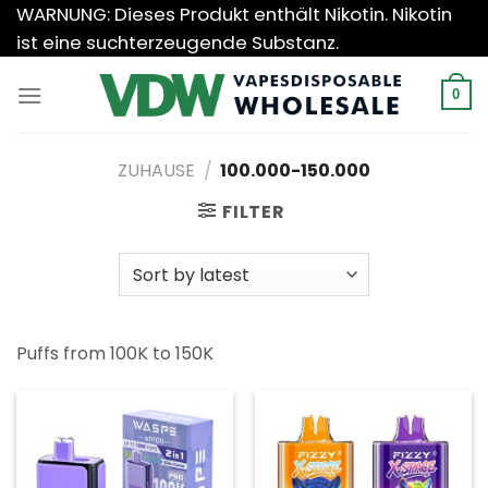
Zum
WARNUNG: Dieses Produkt enthält Nikotin. Nikotin
Inhalt
ist eine suchterzeugende Substanz.
springen
0
ZUHAUSE
/
100.000-150.000
FILTER
Puffs from 100K to 150K