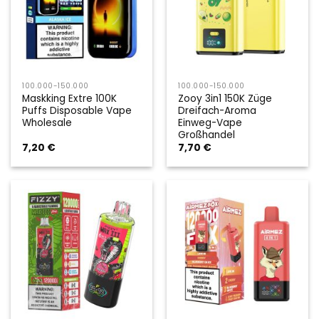
100.000-150.000
100.000-150.000
Maskking Extre 100K
Zooy 3in1 150K Züge
Puffs Disposable Vape
Dreifach-Aroma
Wholesale
Einweg-Vape
Großhandel
7,20
€
7,70
€