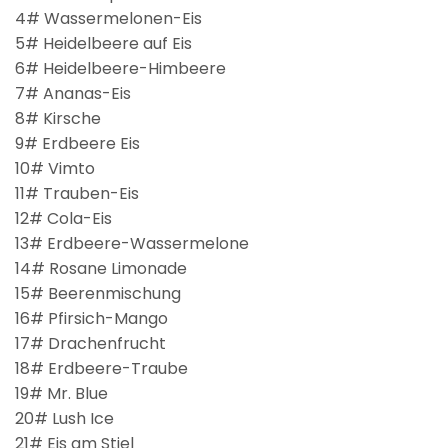
4# Wassermelonen-Eis
5# Heidelbeere auf Eis
6# Heidelbeere-Himbeere
7# Ananas-Eis
8# Kirsche
9# Erdbeere Eis
10# Vimto
11# Trauben-Eis
12# Cola-Eis
13# Erdbeere-Wassermelone
14# Rosane Limonade
15# Beerenmischung
16# Pfirsich-Mango
17# Drachenfrucht
18# Erdbeere-Traube
19# Mr. Blue
20# Lush Ice
21# Eis am Stiel