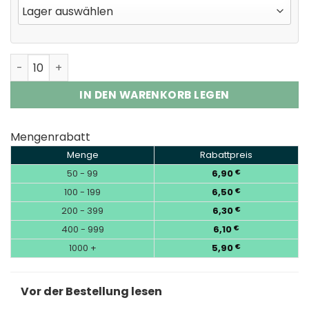
Fumot Randm Tornado 15000 Puffs Disposable Vape EU
IN DEN WARENKORB LEGEN
Mengenrabatt
Menge
Rabattpreis
50 - 99
6,90
€
100 - 199
6,50
€
200 - 399
6,30
€
400 - 999
6,10
€
1000 +
5,90
€
Vor der Bestellung lesen