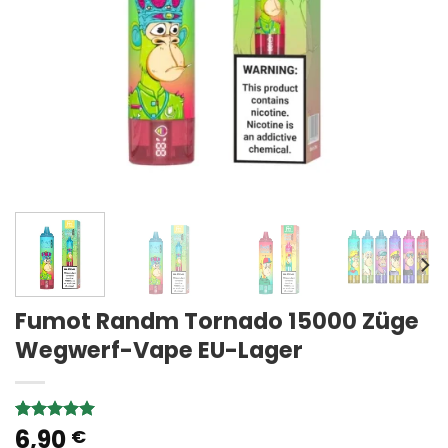
Fumot Randm Tornado 15000 Züge
Wegwerf-Vape EU-Lager
6,90
Rated
2
5.00
€
out of 5