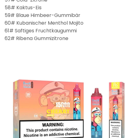
58# Kaktus-Eis
59# Blaue Himbeer-Gummibär
60# Kubanischer Menthol Mojito
61# Saftiges Fruchtkaugummi
62# Ribena Gummizitrone