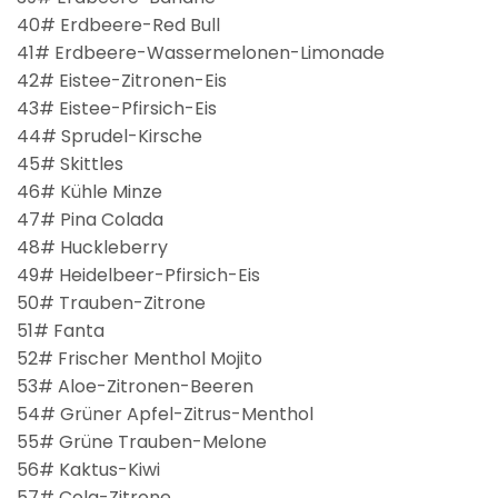
40# Erdbeere-Red Bull
41# Erdbeere-Wassermelonen-Limonade
42# Eistee-Zitronen-Eis
43# Eistee-Pfirsich-Eis
44# Sprudel-Kirsche
45# Skittles
46# Kühle Minze
47# Pina Colada
48# Huckleberry
49# Heidelbeer-Pfirsich-Eis
50# Trauben-Zitrone
51# Fanta
52# Frischer Menthol Mojito
53# Aloe-Zitronen-Beeren
54# Grüner Apfel-Zitrus-Menthol
55# Grüne Trauben-Melone
56# Kaktus-Kiwi
57# Cola-Zitrone