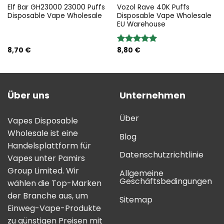
Elf Bar GH23000 23000 Puffs
Vozol Rave 40K Puffs
Disposable Vape Wholesale
Disposable Vape Wholesale
EU Warehouse
8,70
€
8,80
€
Bewertung:
5.00
von 5
Über uns
Unternehmen
Über
Vapes Disposable
Wholesale ist eine
Blog
Handelsplattform für
Datenschutzrichtlinie
Vapes unter Pamirs
Group Limited. Wir
Allgemeine
Geschäftsbedingungen
wählen die Top-Marken
der Branche aus, um
Sitemap
Einweg-Vape-Produkte
zu günstigen Preisen mit