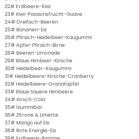
22# Erdbeere-Kiwi
23# Kiwi-Passionsfrucht-Guave
24# Dreifach-Beeren
25# Bananen-Eis
26# Pfirsich-Heidelbeer-Kaugummi
27# Apfel-Pfirsich-Birne
28# Beeren-Limonade
29# Blaue Himbeer-Kirsche
30# Heidelbeer-Kaugummi
31# Heidelbeere-Kirsche-Cranberry
32# Heidelbeere-Granatapfel
33# Blaue Sauere Himbeere
34# Kirsch-Cola
35# Gummibär
36# Zitrone & Limette
37# Mango auf Eis
38# Rote Energie-Eis
39# Erdbeere-Banane