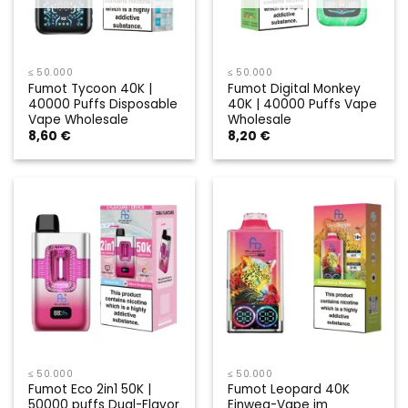
≤ 50.000
≤ 50.000
Fumot Tycoon 40K |
Fumot Digital Monkey
40000 Puffs Disposable
40K | 40000 Puffs Vape
Vape Wholesale
Wholesale
8,60
€
8,20
€
≤ 50.000
≤ 50.000
Fumot Eco 2in1 50K |
Fumot Leopard 40K
50000 puffs Dual-Flavor
Einweg-Vape im