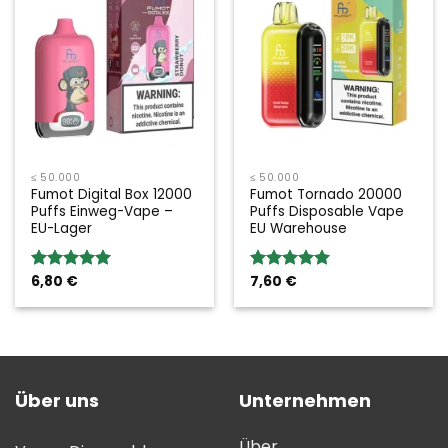
≤ 50.000
≤ 50.000
Fumot Digital Box 12000
Fumot Tornado 20000
Puffs Einweg-Vape –
Puffs Disposable Vape
EU-Lager
EU Warehouse
6,80
€
7,60
€
Bewertung:
Bewertung:
5.00
von 5
5.00
von 5
Über uns
Unternehmen
Über