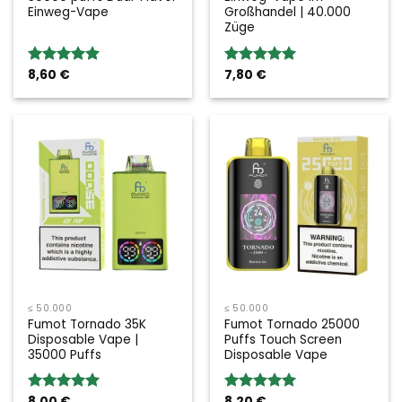
Einweg-Vape
Großhandel | 40.000
Züge
8,60
€
7,80
€
Bewertung:
Bewertung:
5.00
von 5
5.00
von 5
≤ 50.000
≤ 50.000
Fumot Tornado 35K
Fumot Tornado 25000
Disposable Vape |
Puffs Touch Screen
35000 Puffs
Disposable Vape
8,00
€
8,20
€
Bewertung:
Bewertung: