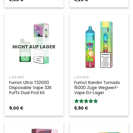
5.00
von 5
5.00
von 5
NICHT AUF LAGER
≤ 50.000
≤ 50.000
Fumot Ultra T32000
Fumot Randm Tornado
Disposable Vape 32K
15000 Züge Wegwerf-
Puffs Dual Pod Kit
Vape EU-Lager
9,00
€
6,90
€
Bewertung:
5.00
von 5