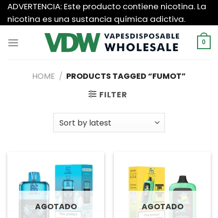
Saltar
ADVERTENCIA: Este producto contiene nicotina. La
al
nicotina es una sustancia química adictiva.
contenido
0
HOME
/
PRODUCTS TAGGED “FUMOT”
FILTER
AGOTADO
AGOTADO