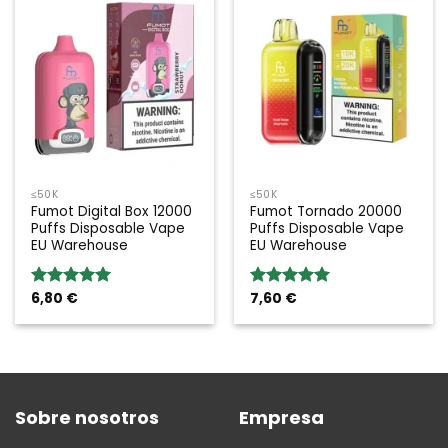
≤50K
≤50K
Fumot Digital Box 12000
Fumot Tornado 20000
Puffs Disposable Vape
Puffs Disposable Vape
EU Warehouse
EU Warehouse
6,80
€
7,60
€
Valoración:
Valoración:
5.00
sobre
5.00
sobre
5
5
Sobre nosotros
Empresa