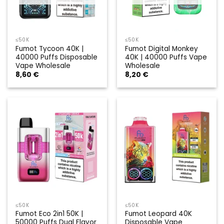
≤50K
≤50K
Fumot Tycoon 40K |
Fumot Digital Monkey
40000 Puffs Disposable
40K | 40000 Puffs Vape
Vape Wholesale
Wholesale
8,60
€
8,20
€
≤50K
≤50K
Fumot Eco 2in1 50K |
Fumot Leopard 40K
50000 Puffs Dual Flavor
Disposable Vape