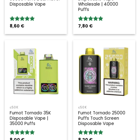
Disposable Vape
Wholesale | 40000
Puffs
8,60
€
7,80
€
Valoración:
Valoración:
5.00
sobre
5.00
sobre
5
5
≤50K
≤50K
Fumot Tornado 35K
Fumot Tornado 25000
Disposable Vape |
Puffs Touch Screen
35000 Puffs
Disposable Vape
8,00
€
8,20
€
Valoración:
Valoración: