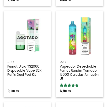
5.00
sobre
5.00
sobre
5
5
AGOTADO
≤50K
≤50K
Fumot Ultra T32000
Vapeador Desechable
Disposable Vape 32K
Fumot Randm Tornado
Puffs Dual Pod Kit
15000 Caladas Almacén
UE
9,00
€
6,90
€
Valoración:
5.00
sobre
5