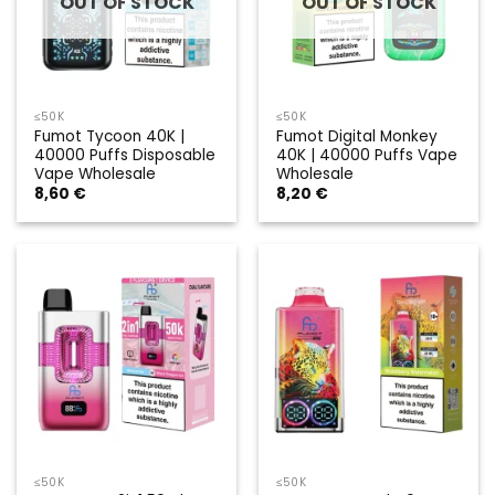
OUT OF STOCK
OUT OF STOCK
≤50K
≤50K
Fumot Tycoon 40K |
Fumot Digital Monkey
40000 Puffs Disposable
40K | 40000 Puffs Vape
Vape Wholesale
Wholesale
8,60
€
8,20
€
≤50K
≤50K