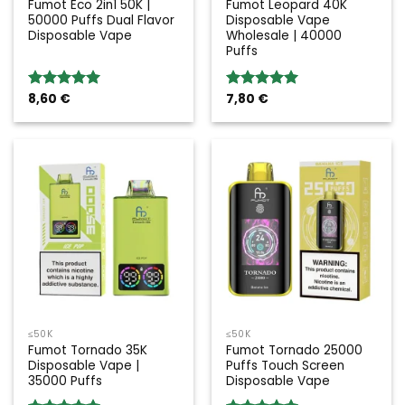
Fumot Eco 2in1 50K |
Fumot Leopard 40K
50000 Puffs Dual Flavor
Disposable Vape
Disposable Vape
Wholesale | 40000
Puffs
8,60
€
7,80
€
Rated
5.00
Rated
5.00
out of 5
out of 5
≤50K
≤50K
Fumot Tornado 35K
Fumot Tornado 25000
Disposable Vape |
Puffs Touch Screen
35000 Puffs
Disposable Vape