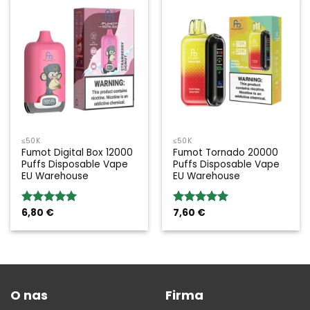
≤50K
≤50K
Fumot Digital Box 12000
Fumot Tornado 20000
Puffs Disposable Vape
Puffs Disposable Vape
EU Warehouse
EU Warehouse
6,80
€
7,60
€
Rated
5.00
Rated
5.00
out of 5
out of 5
O nas
Firma