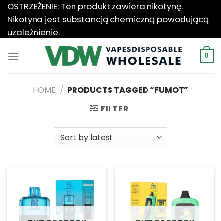
Przewiń
OSTRZEŻENIE: Ten produkt zawiera nikotynę.
do
Nikotyna jest substancją chemiczną powodującą
zawartości
uzależnienie.
0
HOME
/
PRODUCTS TAGGED “FUMOT”
FILTER