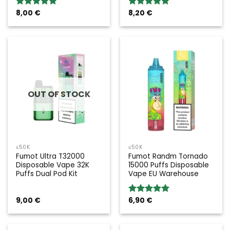
8,00
€
8,20
€
Rated
5.00
Rated
5.00
out of 5
out of 5
OUT OF STOCK
≤50K
≤50K
Fumot Ultra T32000
Fumot Randm Tornado
Disposable Vape 32K
15000 Puffs Disposable
Puffs Dual Pod Kit
Vape EU Warehouse
9,00
€
6,90
€
Rated
5.00
out of 5