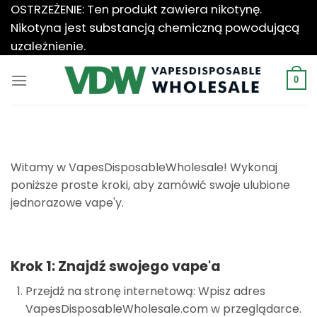
Przewiń
OSTRZEŻENIE: Ten produkt zawiera nikotynę.
do
Nikotyna jest substancją chemiczną powodującą
zawartości
uzależnienie.
0
Witamy w VapesDisposableWholesale! Wykonaj
poniższe proste kroki, aby zamówić swoje ulubione
jednorazowe vape'y.
Krok 1: Znajdź swojego vape'a
Przejdź na stronę internetową: Wpisz adres
VapesDisposableWholesale.com w przeglądarce.