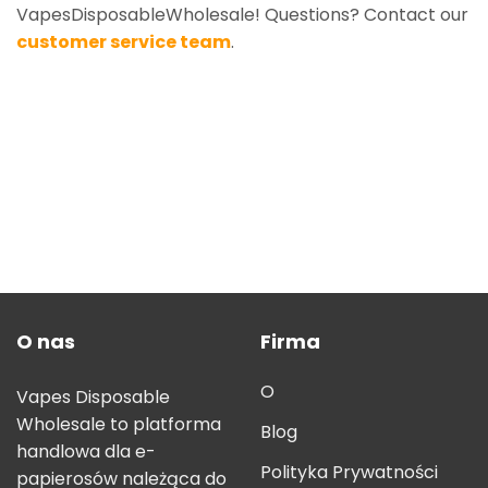
VapesDisposableWholesale! Questions? Contact our
customer service team
.
O nas
Firma
O
Vapes Disposable
Wholesale to platforma
Blog
handlowa dla e-
Polityka Prywatności
papierosów należąca do