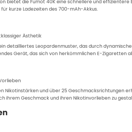
n bietet die Fumot 40K eine schnellere und effizientere
o für kurze Ladezeiten des 700-mAh-Akkus.
tklassiger Ästhetik
 ein detailliertes Leopardenmuster, das durch dynamische
kendes Gerät, das sich von herkömmlichen E-Zigaretten a
 Vorlieben
en Nikotinstärken und über 25 Geschmacksrichtungen erh
ch ihrem Geschmack und ihren Nikotinvorlieben zu gestal
en