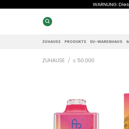
Zum
WARNUNG: Diese
Inhalt
springen
ZUHAUSE
PRODUKTE
EU-WARENHAUS
ZUHAUSE
/
≤ 50.000