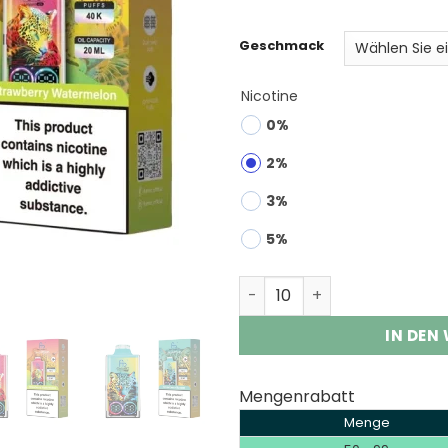
rating
Geschmack
Nicotine
0%
2%
3%
5%
Fumot Leopard 40K Disposa
IN DEN
Mengenrabatt
Menge