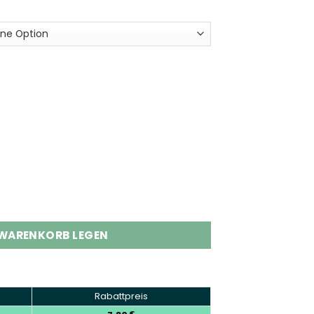
ble Vape Wholesale | 40000 Puffs Menge
 WARENKORB LEGEN
Rabattpreis
€