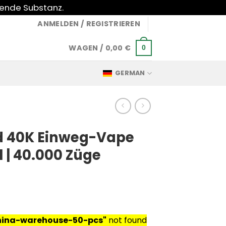
gende Substanz.
ANMELDEN / REGISTRIEREN
WAGEN /
0,00
€
0
GERMAN
d 40K Einweg-Vape
 | 40.000 Züge
china-warehouse-50-pcs"
not found