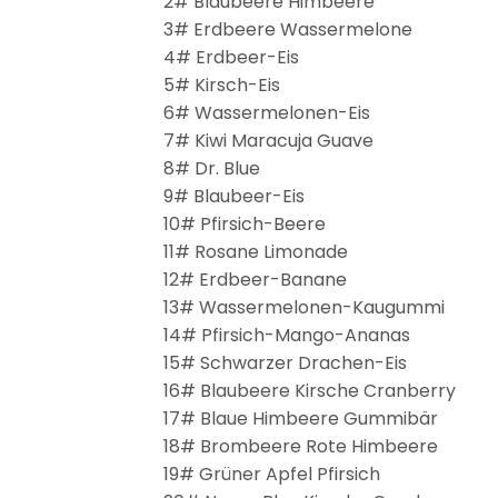
2# Blaubeere Himbeere
3# Erdbeere Wassermelone
4# Erdbeer-Eis
5# Kirsch-Eis
6# Wassermelonen-Eis
7# Kiwi Maracuja Guave
8# Dr. Blue
9# Blaubeer-Eis
10# Pfirsich-Beere
11# Rosane Limonade
12# Erdbeer-Banane
13# Wassermelonen-Kaugummi
14# Pfirsich-Mango-Ananas
15# Schwarzer Drachen-Eis
16# Blaubeere Kirsche Cranberry
17# Blaue Himbeere Gummibär
18# Brombeere Rote Himbeere
19# Grüner Apfel Pfirsich