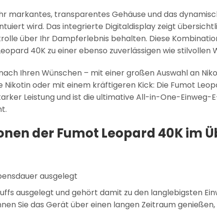
ihr markantes, transparentes Gehäuse und das dynamis
ntuiert wird. Das integrierte Digitaldisplay zeigt übersich
trolle über Ihr Dampferlebnis behalten. Diese Kombinatio
eopard 40K zu einer ebenso zuverlässigen wie stilvollen 
 nach Ihren Wünschen – mit einer großen Auswahl an Nik
ikotin oder mit einem kräftigeren Kick: Die Fumot Leo
tarker Leistung und ist die ultimative All-in-One-Einweg-E
t.
ionen der Fumot Leopard 40K im Ü
bensdauer ausgelegt
 puffs ausgelegt und gehört damit zu den langlebigsten E
nen Sie das Gerät über einen langen Zeitraum genießen, 