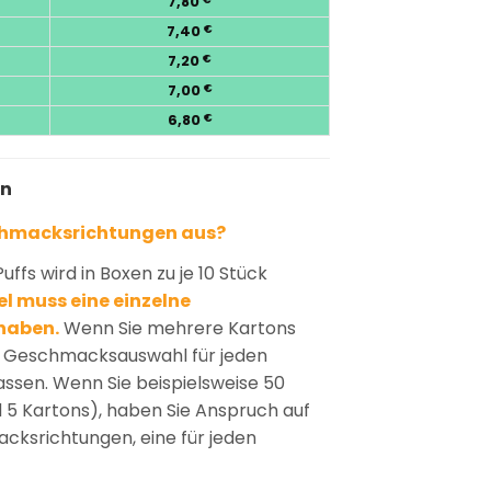
7,80
7,40
€
7,20
€
7,00
€
6,80
€
en
chmacksrichtungen aus?
ffs wird in Boxen zu je 10 Stück
l muss eine einzelne
haben.
Wenn Sie mehrere Kartons
ie Geschmacksauswahl für jeden
passen. Wenn Sie beispielsweise 50
d 5 Kartons), haben Sie Anspruch auf
ksrichtungen, eine für jeden