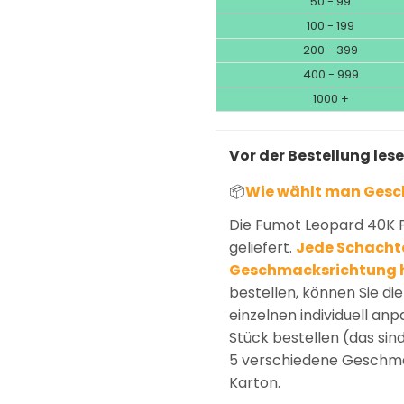
50 - 99
100 - 199
200 - 399
400 - 999
1000 +
Vor der Bestellung les
📦
Wie wählt man Ges
Die Fumot Leopard 40K Pu
geliefert.
Jede Schachte
Geschmacksrichtung 
bestellen, können Sie d
einzelnen individuell an
Stück bestellen (das sin
5 verschiedene Geschmac
Karton.