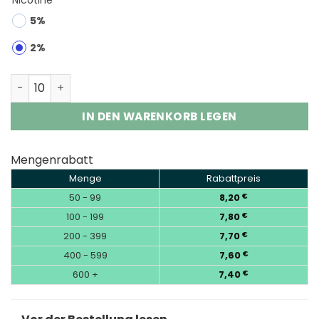
5%
2%
Happ Bar CK40000 40K Puffs Disposable Vape Wholesa
IN DEN WARENKORB LEGEN
Mengenrabatt
Menge
Rabattpreis
50 - 99
8,20
€
100 - 199
7,80
€
200 - 399
7,70
€
400 - 599
7,60
€
600 +
7,40
€