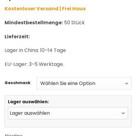
based on
Kostenloser Versand | Frei Haus
customer
rating
Mindestbestellmenge:
50 Stück
Lieferzeit:
Lager in China: 10–14 Tage
EU-Lager: 3–5 Werktage.
Geschmack
Lager auswählen:
Nicotine