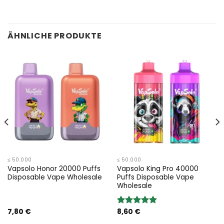
ÄHNLICHE PRODUKTE
≤ 50.000
≤ 50.000
Vapsolo Honor 20000 Puffs
Vapsolo King Pro 40000
Disposable Vape Wholesale
Puffs Disposable Vape
Wholesale
7,80
€
8,60
€
Bewertung:
5.00
von 5