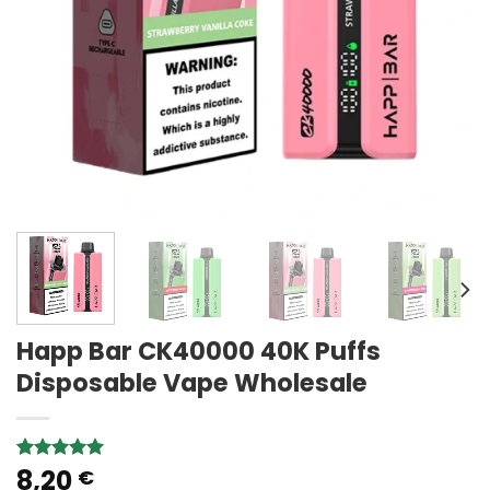
Happ Bar CK40000 40K Puffs
Disposable Vape Wholesale
8,20
Rated
1
5.00
€
out of 5