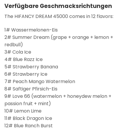
Verfügbare Geschmacksrichtungen
The HIFANCY DREAM 45000 comes in 12 flavors:
1# Wassermelonen-Eis
2# Summer Dream (grape + orange + lemon +
redbull)
3# Cola Ice
4# Blue Razz Ice
5# Strawberry Banana
6# Strawberry Ice
7# Peach Mango Watermelon
8# Saftiger Pfirsich-Eis
9# Love 66 (watermelon + honeydew melon +
passion fruit + mint)
10# Lemon Lime
11# Black Dragon Ice
12# Blue Ranch Burst