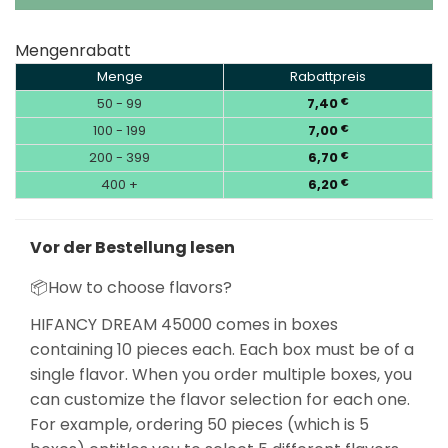
Mengenrabatt
Menge
Rabattpreis
50 - 99
7,40
€
100 - 199
7,00
€
200 - 399
6,70
€
400 +
6,20
€
Vor der Bestellung lesen
📦How to choose flavors?
HIFANCY DREAM 45000 comes in boxes
containing 10 pieces each. Each box must be of a
single flavor. When you order multiple boxes, you
can customize the flavor selection for each one.
For example, ordering 50 pieces (which is 5