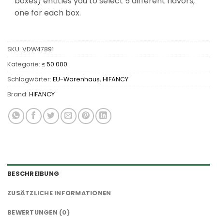
boxes) entitles you to select 5 different flavors,
one for each box.
SKU:
VDW47891
Kategorie:
≤ 50.000
Schlagwörter:
EU-Warenhaus
,
HIFANCY
Brand:
HIFANCY
BESCHREIBUNG
ZUSÄTZLICHE INFORMATIONEN
BEWERTUNGEN (0)