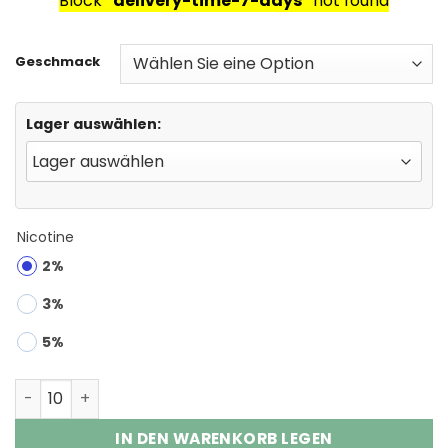
Block
"delivery-time-7-days"
not found
Geschmack
Lager auswählen:
Nicotine
2%
3%
5%
HIFANCY DREAM 45000 Puffs Disposable Vape Wholesal
IN DEN WARENKORB LEGEN