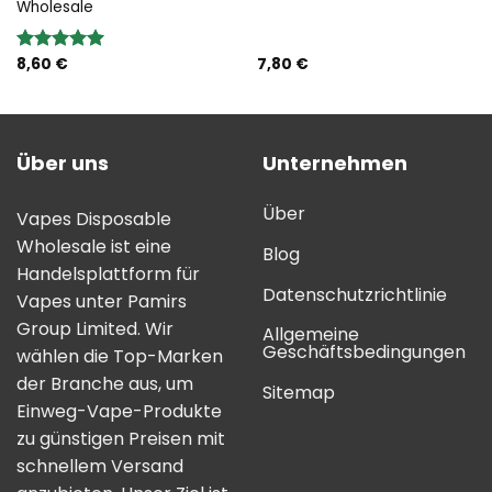
Wholesale
8,60
€
7,80
€
Bewertung:
5.00
von 5
Über uns
Unternehmen
Über
Vapes Disposable
Wholesale ist eine
Blog
Handelsplattform für
Datenschutzrichtlinie
Vapes unter Pamirs
Group Limited. Wir
Allgemeine
Geschäftsbedingungen
wählen die Top-Marken
der Branche aus, um
Sitemap
Einweg-Vape-Produkte
zu günstigen Preisen mit
schnellem Versand