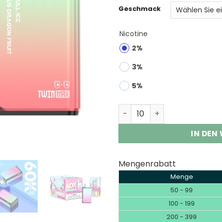
Geschmack
Nicotine
2%
3%
5%
HIFANCY TWIN MAX 60000 P
IN DEN
Mengenrabatt
Menge
50 - 99
100 - 199
200 - 399