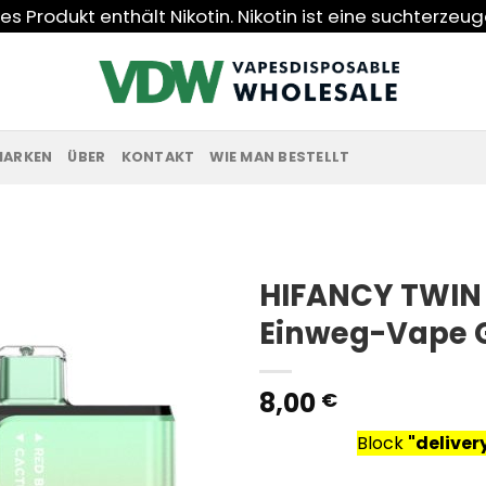
s Produkt enthält Nikotin. Nikotin ist eine suchterzeu
MARKEN
ÜBER
KONTAKT
WIE MAN BESTELLT
HIFANCY TWIN
Einweg-Vape 
8,00
€
Block
"delive