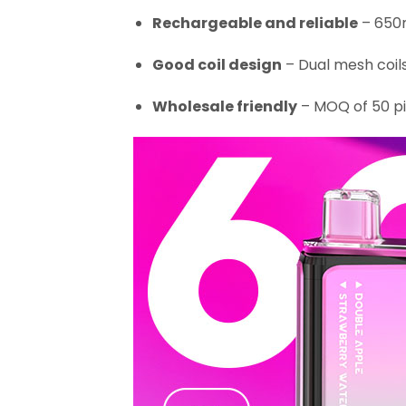
Rechargeable and reliable
– 650m
Good coil design
– Dual mesh coils 
Wholesale friendly
– MOQ of 50 pi