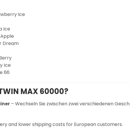
wberry Ice
a Ice
 Apple
r Dream
Berry
y Ice
e 66
TWIN MAX 60000?
iner
– Wechseln Sie zwischen zwei verschiedenen Gesch
very and lower shipping costs for European customers.