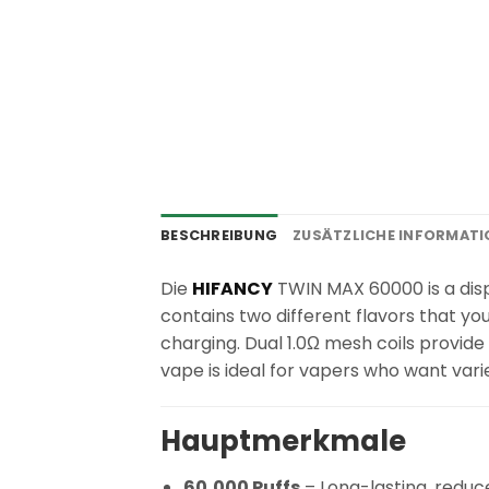
BESCHREIBUNG
ZUSÄTZLICHE INFORMAT
Die
HIFANCY
TWIN MAX 60000 is a dispo
contains two different flavors that y
charging. Dual 1.0Ω mesh coils provide 
vape is ideal for vapers who want var
Hauptmerkmale
60,000 Puffs
– Long-lasting, redu