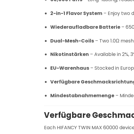
2-in-1 Flavor System
– Enjoy two d
Wiederaufladbare Batterie
– 650
Dual-Mesh-Coils
– Two 1.0Ω mesh c
Nikotinstärken
– Available in 2%, 3
EU-Warenhaus
– Stocked in Europe
Verfügbare Geschmacksrichtun
Mindestabnahmemenge
– Minde
Verfügbare Geschmac
Each HIFANCY TWIN MAX 60000 device c