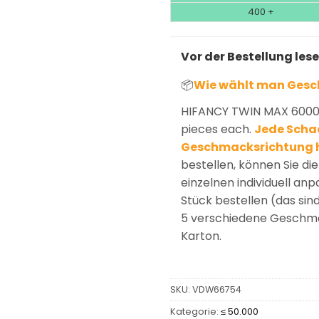
400 +
Vor der Bestellung les
📦
Wie wählt man Ges
HIFANCY TWIN MAX 60000
pieces each.
Jede Schac
Geschmacksrichtung 
bestellen, können Sie d
einzelnen individuell an
Stück bestellen (das sin
5 verschiedene Geschmac
Karton.
SKU:
VDW66754
Kategorie:
≤ 50.000