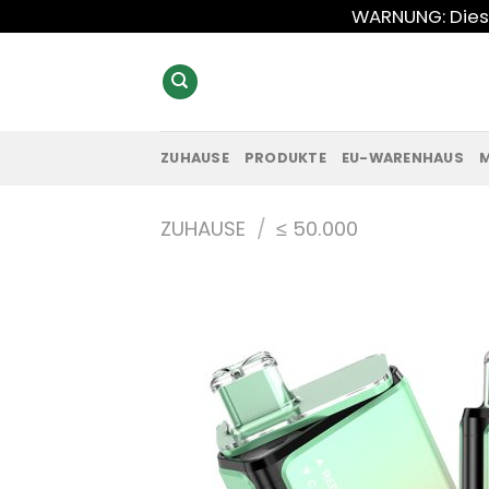
Zum
WARNUNG: Diese
Inhalt
springen
ZUHAUSE
PRODUKTE
EU-WARENHAUS
ZUHAUSE
/
≤ 50.000