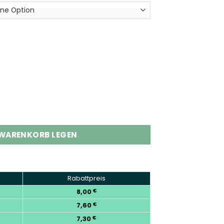
uffs Disposable Vape Wholesale Menge
 WARENKORB LEGEN
Rabattpreis
8,00
€
7,60
€
7,30
€