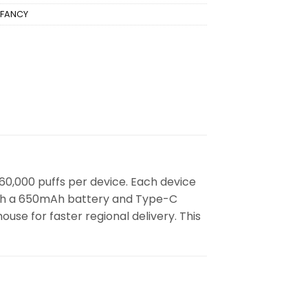
IFANCY
 60,000 puffs per device. Each device
 with a 650mAh battery and Type-C
ouse for faster regional delivery. This