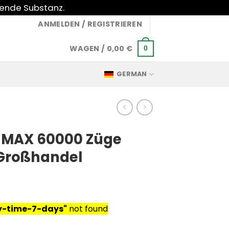
gende Substanz.
ANMELDEN / REGISTRIEREN
WAGEN /
0,00
€
0
GERMAN
 MAX 60000 Züge
Großhandel
ry-time-7-days"
not found