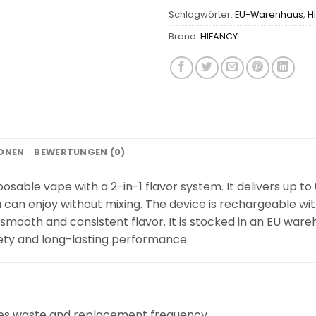
Schlagwörter:
EU-Warenhaus
,
H
Brand:
HIFANCY
IONEN
BEWERTUNGEN (0)
sable vape with a 2-in-1 flavor system. It delivers up to
ou can enjoy without mixing. The device is rechargeable
smooth and consistent flavor. It is stocked in an EU wareh
iety and long-lasting performance.
ces waste and replacement frequency.