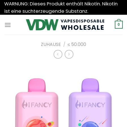
Zum
WARNUNG: Dieses Produkt enthält Nikotin. Nikotin
Inhalt
ist eine suchterzeugende Substanz.
springen
0
ZUHAUSE
/
≤ 50.000