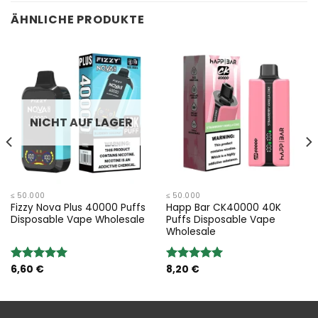
ÄHNLICHE PRODUKTE
NICHT AUF LAGER
≤ 50.000
≤ 50.000
Fizzy Nova Plus 40000 Puffs
Happ Bar CK40000 40K
Disposable Vape Wholesale
Puffs Disposable Vape
Wholesale
6,60
€
8,20
€
Bewertung:
Bewertung:
5.00
von 5
5.00
von 5