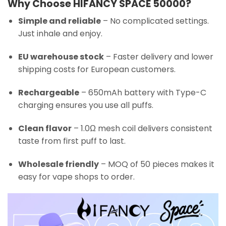
Why Choose HIFANCY SPACE 50000?
Simple and reliable
– No complicated settings.
Just inhale and enjoy.
EU warehouse stock
– Faster delivery and lower
shipping costs for European customers.
Rechargeable
– 650mAh battery with Type-C
charging ensures you use all puffs.
Clean flavor
– 1.0Ω mesh coil delivers consistent
taste from first puff to last.
Wholesale friendly
– MOQ of 50 pieces makes it
easy for vape shops to order.