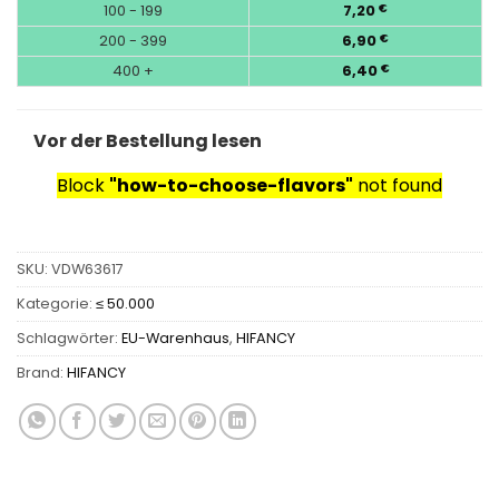
100 - 199
7,20
€
200 - 399
6,90
€
400 +
6,40
€
Vor der Bestellung lesen
Block
"how-to-choose-flavors"
not found
SKU:
VDW63617
Kategorie:
≤ 50.000
Schlagwörter:
EU-Warenhaus
,
HIFANCY
Brand:
HIFANCY