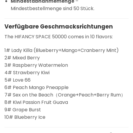
Mindestabnahmemenge
–
Mindestbestellmenge sind 50 Stück.
Verfügbare Geschmacksrichtungen
The HIFANCY SPACE 50000 comes in 10 flavors:
1# Lady Killa (Blueberry+Mango+Cranberry Mint)
2# Mixed Berry
3# Raspberry Watermelon
4# Strawberry Kiwi
5# Love 66
6# Peach Mango Pneapple
7# Sex on the Beach（Orange+Peach+Berry Rum）
8# Kiwi Passion Fruit Guava
9# Grape Burst
10# Blueberry Ice