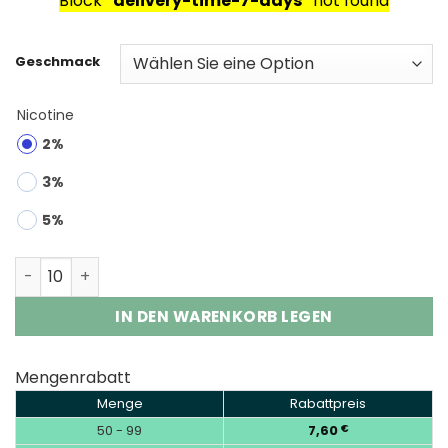
Block
"delivery-time-7-days"
not found
Geschmack
Nicotine
2%
3%
5%
HIFANCY SPACE 50000 Puffs Disposable Vape Wholesale
IN DEN WARENKORB LEGEN
Mengenrabatt
Menge
Rabattpreis
50 - 99
7,60
€