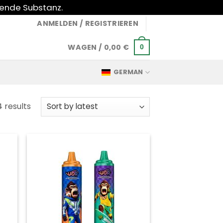
gende Substanz.
ANMELDEN / REGISTRIEREN
WAGEN /
0,00
€
0
GERMAN
Sorted
4 results
by
latest