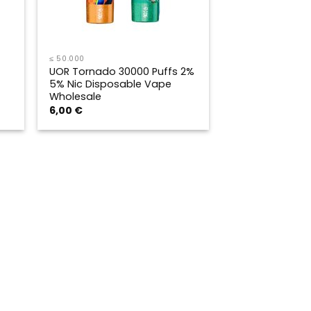
≤ 50.000
UOR Tornado 30000 Puffs 2%
5% Nic Disposable Vape
Wholesale
6,00
€