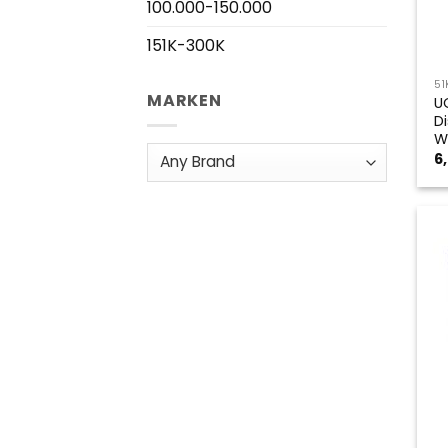
100.000-150.000
151K-300K
51
MARKEN
U
D
W
6