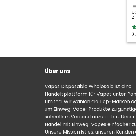
10
U
4
7
B
5
Über uns
Vapes Disposable Wholesale ist eine
Handelsplattform für Vapes unter Pa
Limited. Wir wählen die Top-Marken d
um Einweg-Vape-Produkte zu günstige
schnellem Versand anzubieten. Unser Zi
Handel mit Einweg-Vapes einfacher zu
Unsere Mission ist es, unseren Kunden