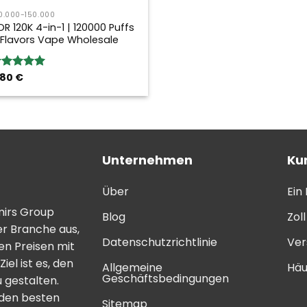
0.000-150.000
OR 120K 4-in-1 | 120000 Puffs
 Flavors Vape Wholesale
,80
€
ewertung:
.00
von 5
Unternehmen
Ku
Über
Ein
mirs Group
Blog
Zol
er Branche aus,
Datenschutzrichtlinie
Ver
n Preisen mit
el ist es, den
Allgemeine
Häu
Geschäftsbedingungen
 gestalten.
 den besten
Sitemap