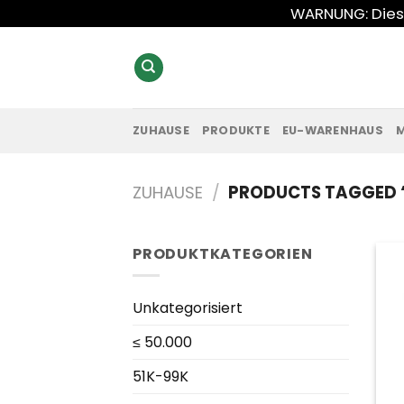
Zum
WARNUNG: Diese
Inhalt
springen
ZUHAUSE
PRODUKTE
EU-WARENHAUS
ZUHAUSE
/
PRODUCTS TAGGED 
PRODUKTKATEGORIEN
Unkategorisiert
≤ 50.000
51K-99K