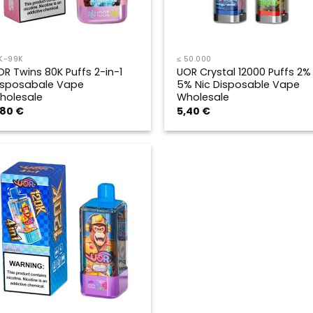
K-99K
≤ 50.000
OR Twins 80K Puffs 2-in-1
UOR Crystal 12000 Puffs 2%
isposabale Vape
5% Nic Disposable Vape
holesale
Wholesale
,80
€
5,40
€