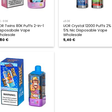
K-99K
≤50K
OR Twins 80K Puffs 2-in-1
UOR Crystal 12000 Puffs 2%
isposabale Vape
5% Nic Disposable Vape
holesale
Wholesale
,80
€
5,40
€