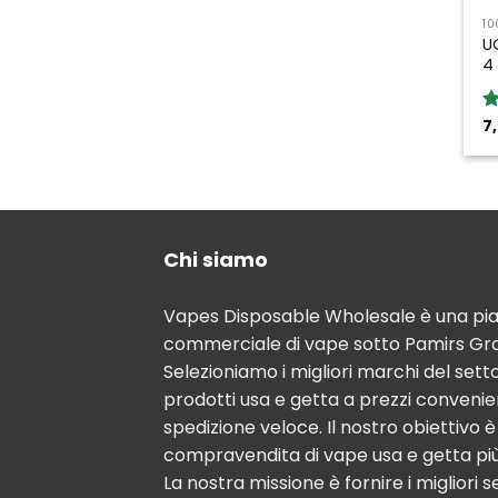
10
U
4
7
R
o
Chi siamo
Vapes Disposable Wholesale è una pi
commerciale di vape sotto Pamirs Gro
Selezioniamo i migliori marchi del sett
prodotti usa e getta a prezzi convenie
spedizione veloce. Il nostro obiettivo 
compravendita di vape usa e getta pi
La nostra missione è fornire i migliori se