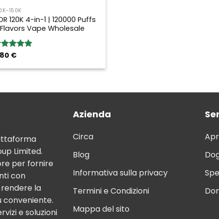
0K-150K
OR 120K 4-in-1 | 120000 Puffs
 Flavors Vape Wholesale
,80
€
ated
5.00
ut of 5
Azienda
Ser
Circa
Apr
attaforma
up Limited.
Blog
Dog
ore per fornire
Informativa sulla privacy
Spe
nti con
è rendere la
Termini e Condizioni
Dom
ù conveniente.
Mappa del sito
rvizi e soluzioni