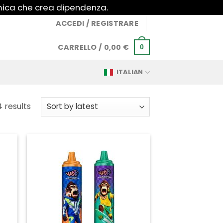
imica che crea dipendenza.
ACCEDI / REGISTRARE
CARRELLO /
0,00
€
0
ITALIAN
Sorted
4 results
by
latest