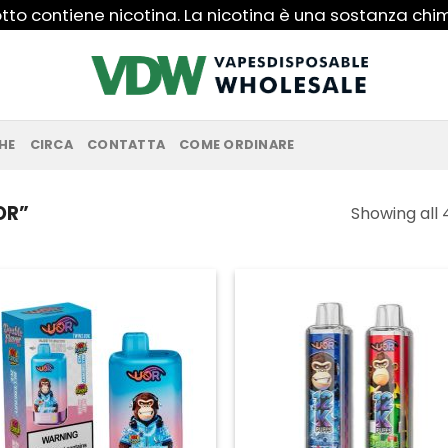
to contiene nicotina. La nicotina è una sostanza ch
HE
CIRCA
CONTATTA
COME ORDINARE
OR”
Showing all 