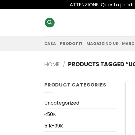
Salta
ATTENZIONE: Questo prodot
ai
contenuti
CASA
PRODOTTI
MAGAZZINO UE
MARC
HOME
/
PRODUCTS TAGGED “U
PRODUCT CATEGORIES
Uncategorized
≤50K
51K-99K