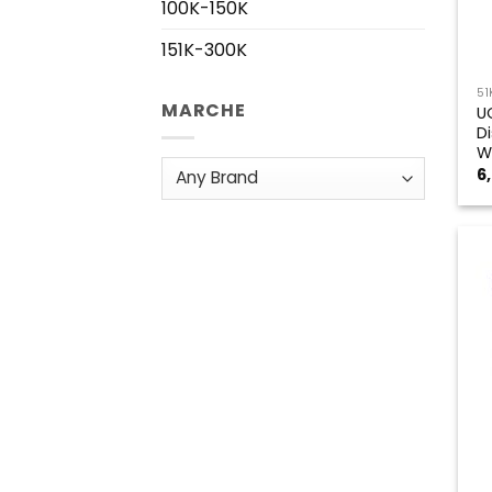
100K-150K
151K-300K
51
MARCHE
U
D
W
6