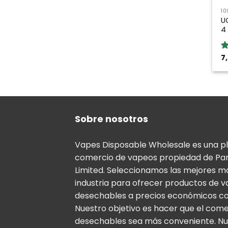
10
U
4
7
Va
5
5
Sobre nosotros
Vapes Disposable Wholesale es una p
comercio de vapeos propiedad de Pa
Limited. Seleccionamos las mejores m
industria para ofrecer productos de 
desechables a precios económicos co
Nuestro objetivo es hacer que el com
desechables sea más conveniente. Nu