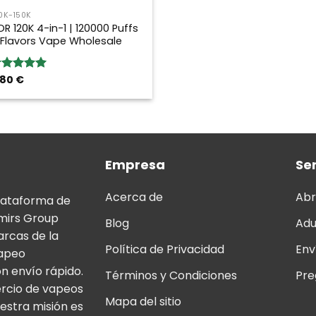
0K-150K
OR 120K 4-in-1 | 120000 Puffs
 Flavors Vape Wholesale
,80
€
loración:
.00
sobre
Empresa
Ser
Acerca de
Abr
lataforma de
mirs Group
Blog
Adu
arcas de la
Política de Privacidad
Env
vapeo
n envío rápido.
Términos y Condiciones
Pre
ercio de vapeos
Mapa del sitio
estra misión es