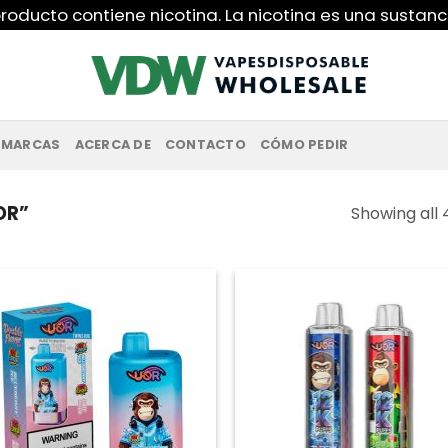
roducto contiene nicotina. La nicotina es una sustanc
MARCAS
ACERCA DE
CONTACTO
CÓMO PEDIR
OR”
Showing all 