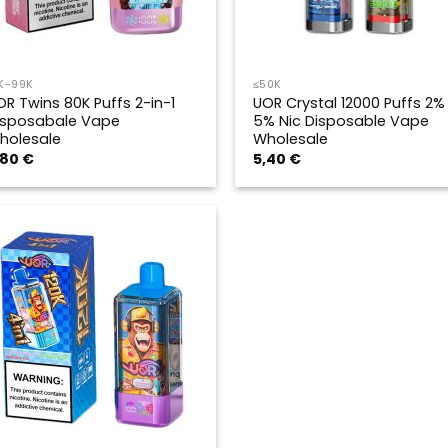
K-99K
≤50K
OR Twins 80K Puffs 2-in-1
UOR Crystal 12000 Puffs 2%
isposabale Vape
5% Nic Disposable Vape
holesale
Wholesale
,80
€
5,40
€