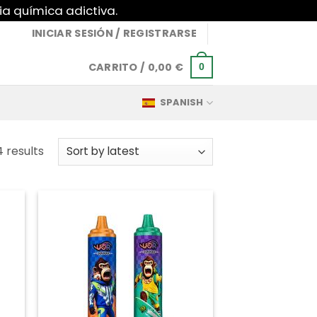
ia química adictiva.
INICIAR SESIÓN / REGISTRARSE
CARRITO /
0,00
€
0
SPANISH
Sorted
4 results
by
latest