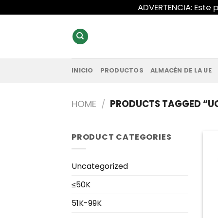
Saltar
ADVERTENCIA: Este p
al
contenido
INICIO
PRODUCTOS
ALMACÉN DE LA UE
HOME
/
PRODUCTS TAGGED “U
PRODUCT CATEGORIES
Uncategorized
≤50K
51K-99K