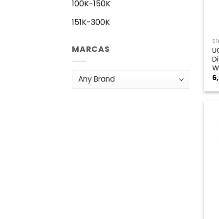
100K-150K
151K-300K
51
MARCAS
U
D
W
6