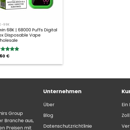
K-99K
win 68K | 68000 Puffs Digital
ox Disposable Vape
holesale
,60
€
ewertung:
.00
von 5
Unternehmen
Ku
Über
Ein
mirs Group
Blog
Zol
er Branche aus,
Datenschutzrichtlinie
Ver
n Preisen mit