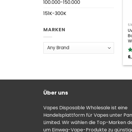
100.000-150.000
151K-300K
51
MARKEN
U
B
W
6
B
5
Über uns
Vapes Disposable Wholesale ist eine
Handelsplattform für Vapes unter Pa
Limited. Wir wählen die Top-Marken d
um Einweg-Vape-Produkte zu günstige