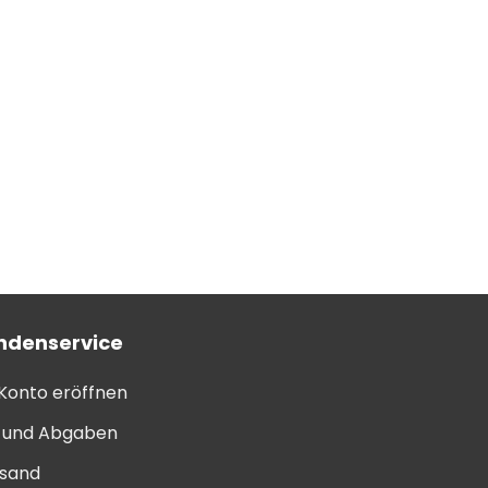
ndenservice
 Konto eröffnen
l und Abgaben
sand