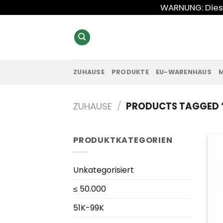
Zum
WARNUNG: Diese
Inhalt
springen
ZUHAUSE
PRODUKTE
EU-WARENHAUS
ZUHAUSE
/
PRODUCTS TAGGED “
PRODUKTKATEGORIEN
Unkategorisiert
≤ 50.000
51K-99K