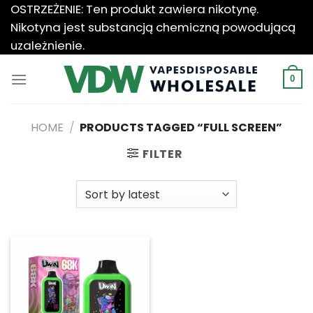
Przewiń
OSTRZEŻENIE: Ten produkt zawiera nikotynę.
do
Nikotyna jest substancją chemiczną powodującą
zawartości
uzależnienie.
0
HOME
/
PRODUCTS TAGGED “FULL SCREEN”
FILTER