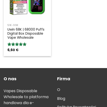
51K-99K
Uwin 68K | 68000 Puffs
Digital Box Disposable
Vape Wholesale
6,60
€
Rated
5.00
out of 5
O nas
Firma
O
Vapes Disposable
Wholesale to platforma
Blog
handlowa dla e-