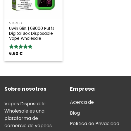
51K-99K
Uwin 68K | 68000 Puffs
Digital Box Disposable
Vape Wholesale
6,60
€
Valoración:
5.00
sobre
5
Sobre nosotros
Empresa
Acerca de
Vapes Disposable
Wholesale es una
Blog
plataforma de
Política de Privacidad
comercio de vapeos