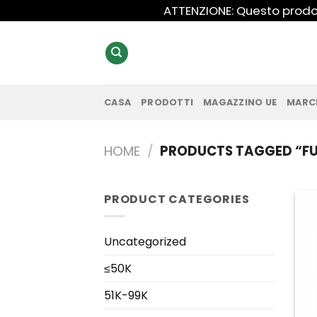
Salta
ATTENZIONE: Questo prodot
ai
contenuti
CASA
PRODOTTI
MAGAZZINO UE
MARC
HOME
/
PRODUCTS TAGGED “FU
PRODUCT CATEGORIES
Uncategorized
≤50K
51K-99K