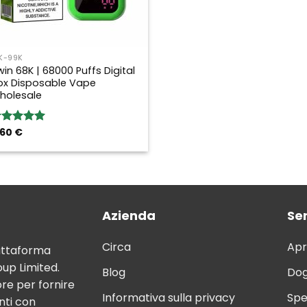
K-99K
win 68K | 68000 Puffs Digital
ox Disposable Vape
holesale
,60
€
ated
5.00
ut of 5
Azienda
Ser
Circa
Apr
attaforma
up Limited.
Blog
Dog
ore per fornire
Informativa sulla privacy
Spe
nti con