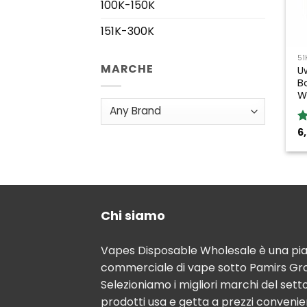
100K-150K
151K-300K
51
MARCHE
U
B
W
6
R
o
Chi siamo
Vapes Disposable Wholesale è una pi
commerciale di vape sotto Pamirs Gro
Selezioniamo i migliori marchi del sett
prodotti usa e getta a prezzi convenie