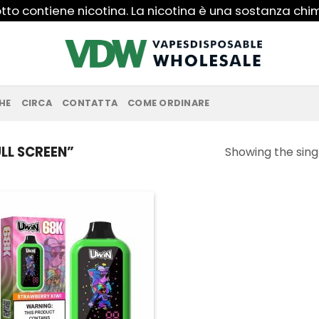
to contiene nicotina. La nicotina è una sostanza ch
HE
CIRCA
CONTATTA
COME ORDINARE
LL SCREEN”
Showing the singl