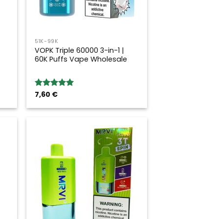
51K-99K
VOPK Triple 60000 3-in-1 |
60K Puffs Vape Wholesale
7,60
€
Bewertung:
5.00
von 5