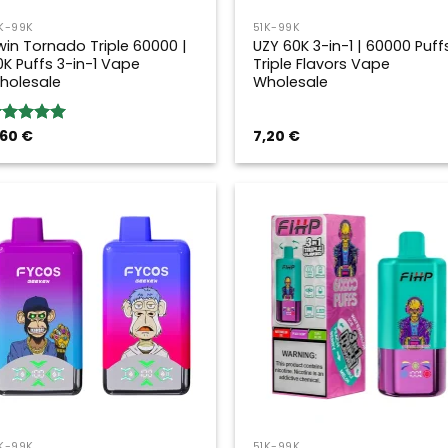
K-99K
51K-99K
win Tornado Triple 60000 |
UZY 60K 3-in-1 | 60000 Puff
0K Puffs 3-in-1 Vape
Triple Flavors Vape
holesale
Wholesale
,60
€
7,20
€
ewertung:
.00
von 5
K-99K
51K-99K