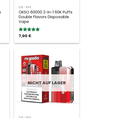
51K-99K
s
OKSO 60000 2-in-1 60K Puffs
Double Flavors Disposable
Vape
7,00
€
Bewertung:
5.00
von 5
NICHT AUF LAGER
51K-99K