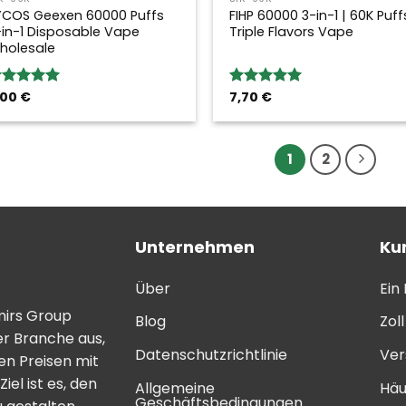
YCOS Geexen 60000 Puffs
FIHP 60000 3-in-1 | 60K Puff
-in-1 Disposable Vape
Triple Flavors Vape
holesale
,00
€
7,70
€
ewertung:
Bewertung:
.00
von 5
5.00
von 5
1
2
Unternehmen
Ku
Über
Ein
mirs Group
Blog
Zol
er Branche aus,
Datenschutzrichtlinie
Ver
n Preisen mit
el ist es, den
Allgemeine
Häu
Geschäftsbedingungen