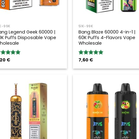
K-99K
51K-99K
ang Legend Geek 60000 |
Bang Blaze 60000 4-in-1 |
0K Puffs Disposable Vape
60K Puffs 4-Flavors Vape
holesale
Wholesale
,20
€
7,60
€
ewertung:
Bewertung:
.00
von 5
5.00
von 5