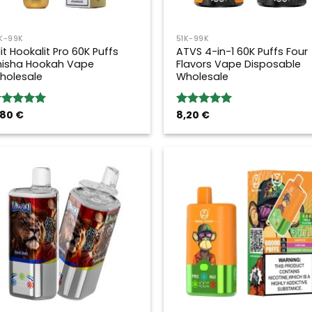
K-99K
51K-99K
it Hookalit Pro 60K Puffs
ATVS 4-in-1 60K Puffs Four
hisha Hookah Vape
Flavors Vape Disposable
holesale
Wholesale
,80
€
8,20
€
ewertung:
Bewertung:
.00
von 5
5.00
von 5