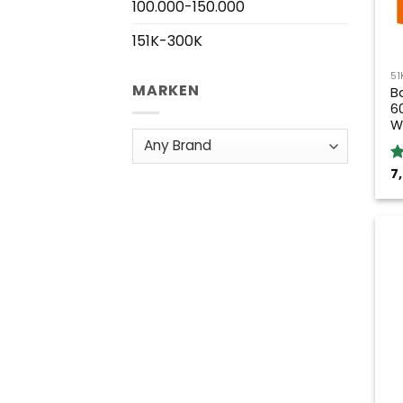
100.000-150.000
151K-300K
51
MARKEN
B
6
W
7
B
5