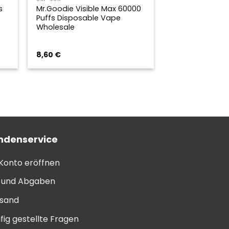
s
Mr.Goodie Visible Max 60000
Puffs Disposable Vape
Wholesale
8,60
€
ndenservice
 Konto eröffnen
l und Abgaben
sand
fig gestellte Fragen