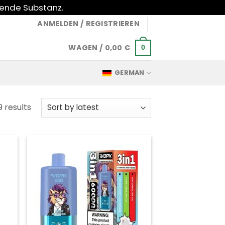
gende Substanz.
ANMELDEN / REGISTRIEREN
WAGEN /
0,00
€
0
GERMAN
Sorted
9 results
by
latest