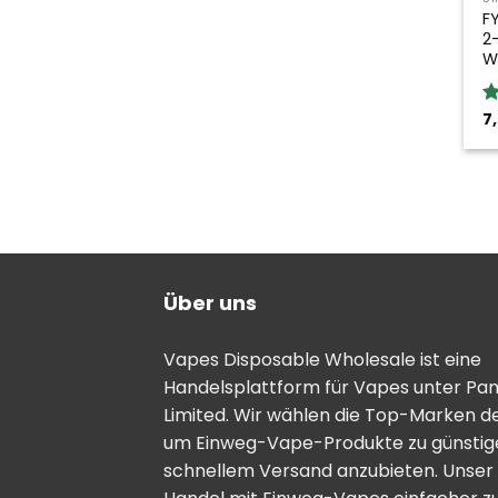
F
2
W
7
B
5
Über uns
Vapes Disposable Wholesale ist eine
Handelsplattform für Vapes unter Pa
Limited. Wir wählen die Top-Marken d
um Einweg-Vape-Produkte zu günstige
schnellem Versand anzubieten. Unser Zi