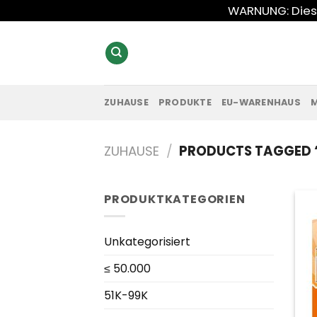
Zum
WARNUNG: Diese
Inhalt
springen
ZUHAUSE
PRODUKTE
EU-WARENHAUS
ZUHAUSE
/
PRODUCTS TAGGED “
PRODUKTKATEGORIEN
Unkategorisiert
≤ 50.000
51K-99K