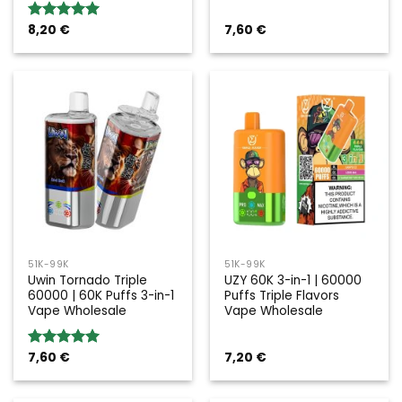
8,20
€
7,60
€
Valoración:
5.00
sobre
5
51K-99K
51K-99K
Uwin Tornado Triple
UZY 60K 3-in-1 | 60000
60000 | 60K Puffs 3-in-1
Puffs Triple Flavors
Vape Wholesale
Vape Wholesale
7,60
€
7,20
€
Valoración:
5.00
sobre
5