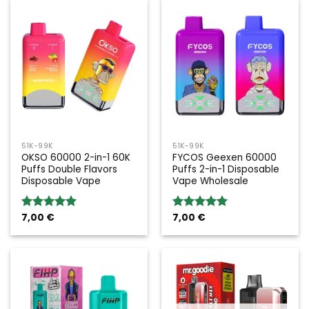
51K-99K
51K-99K
OKSO 60000 2-in-1 60K
FYCOS Geexen 60000
Puffs Double Flavors
Puffs 2-in-1 Disposable
Disposable Vape
Vape Wholesale
7,00
€
7,00
€
Valoración:
Valoración:
5.00
sobre
5.00
sobre
5
5