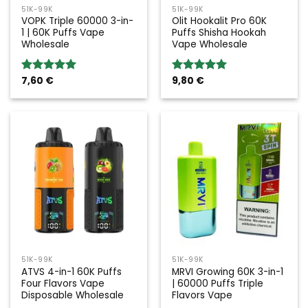
51K-99K
51K-99K
VOPK Triple 60000 3-in-
Olit Hookalit Pro 60K
1 | 60K Puffs Vape
Puffs Shisha Hookah
Wholesale
Vape Wholesale
7,60
€
9,80
€
Valoración:
Valoración:
5.00
sobre
5.00
sobre
5
5
51K-99K
51K-99K
ATVS 4-in-1 60K Puffs
MRVI Growing 60K 3-in-1
Four Flavors Vape
| 60000 Puffs Triple
Disposable Wholesale
Flavors Vape