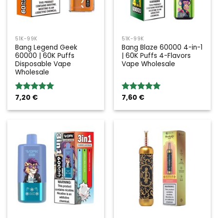
51K-99K
51K-99K
Bang Legend Geek
Bang Blaze 60000 4-in-1
60000 | 60K Puffs
| 60K Puffs 4-Flavors
Disposable Vape
Vape Wholesale
Wholesale
7,20
€
7,60
€
Valoración:
Valoración:
5.00
sobre
5.00
sobre
5
5