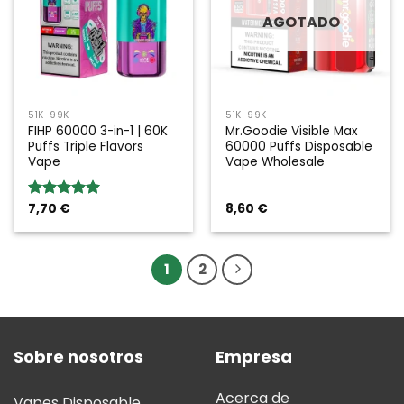
AGOTADO
51K-99K
51K-99K
FIHP 60000 3-in-1 | 60K
Mr.Goodie Visible Max
Puffs Triple Flavors
60000 Puffs Disposable
Vape
Vape Wholesale
7,70
€
8,60
€
Valoración:
5.00
sobre
5
1
2
Sobre nosotros
Empresa
Acerca de
Vapes Disposable