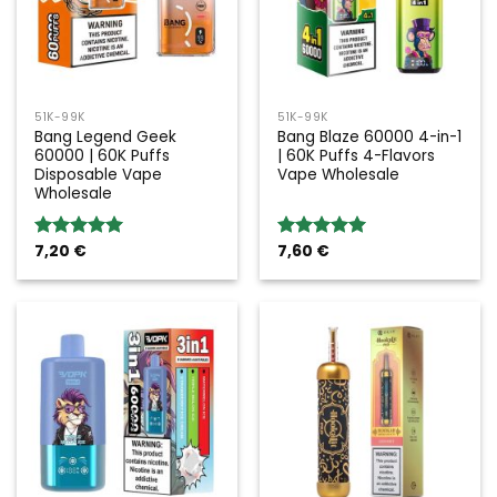
51K-99K
51K-99K
Bang Legend Geek
Bang Blaze 60000 4-in-1
60000 | 60K Puffs
| 60K Puffs 4-Flavors
Disposable Vape
Vape Wholesale
Wholesale
7,20
€
7,60
€
Rated
5.00
Rated
5.00
out of 5
out of 5