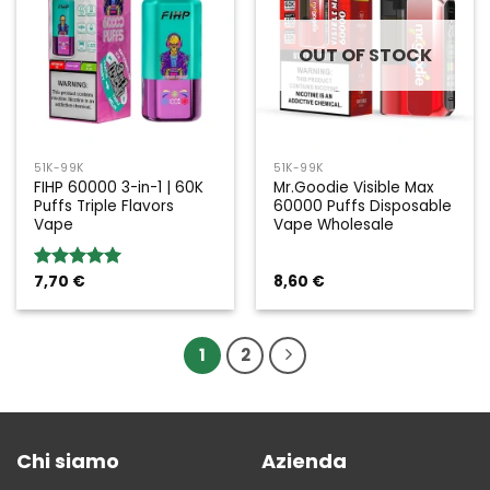
OUT OF STOCK
51K-99K
51K-99K
FIHP 60000 3-in-1 | 60K
Mr.Goodie Visible Max
Puffs Triple Flavors
60000 Puffs Disposable
Vape
Vape Wholesale
7,70
€
8,60
€
Rated
5.00
out of 5
1
2
Chi siamo
Azienda