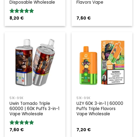
Disposable Wholesale
Flavors Vape
8,20
€
7,60
€
Rated
5.00
out of 5
51K-99K
51K-99K
Uwin Tornado Triple
UZY 60K 3-in-1 | 60000
60000 | 60K Puffs 3-in-1
Puffs Triple Flavors
Vape Wholesale
Vape Wholesale
7,60
€
7,20
€
Rated
5.00
out of 5