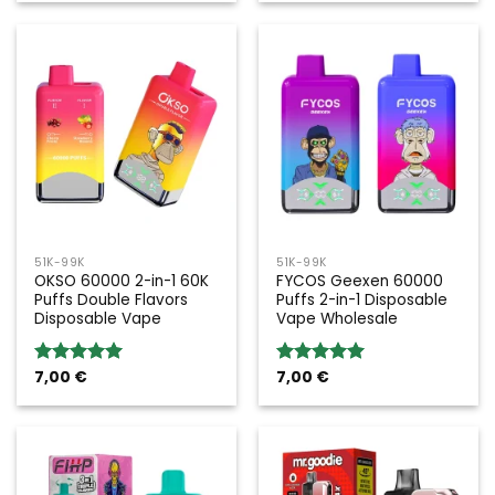
51K-99K
51K-99K
OKSO 60000 2-in-1 60K
FYCOS Geexen 60000
Puffs Double Flavors
Puffs 2-in-1 Disposable
Disposable Vape
Vape Wholesale
7,00
€
7,00
€
Rated
5.00
Rated
5.00
out of 5
out of 5