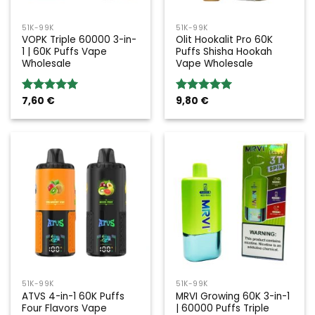
51K-99K
51K-99K
VOPK Triple 60000 3-in-
Olit Hookalit Pro 60K
1 | 60K Puffs Vape
Puffs Shisha Hookah
Wholesale
Vape Wholesale
7,60
€
9,80
€
Rated
5.00
Rated
5.00
out of 5
out of 5
51K-99K
51K-99K
ATVS 4-in-1 60K Puffs
MRVI Growing 60K 3-in-1
Four Flavors Vape
| 60000 Puffs Triple