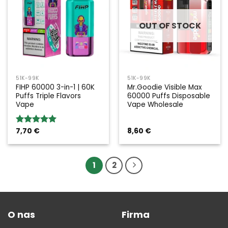
OUT OF STOCK
51K-99K
51K-99K
FIHP 60000 3-in-1 | 60K
Mr.Goodie Visible Max
Puffs Triple Flavors
60000 Puffs Disposable
Vape
Vape Wholesale
7,70
€
8,60
€
Rated
5.00
out of 5
1
2
O nas
Firma