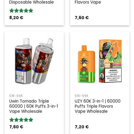
Disposable Wholesale
Flavors Vape
8,20
€
7,60
€
Rated
5.00
out of 5
51K-99K
51K-99K
Uwin Tornado Triple
UZY 60K 3-in-1 | 60000
60000 | 60K Puffs 3-in-1
Puffs Triple Flavors
Vape Wholesale
Vape Wholesale
7,60
€
7,20
€
Rated
5.00
out of 5