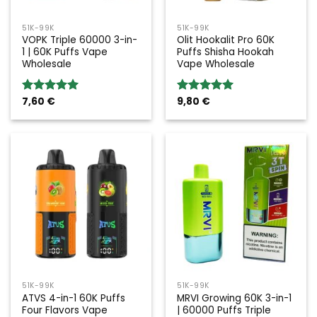
51K-99K
51K-99K
VOPK Triple 60000 3-in-
Olit Hookalit Pro 60K
1 | 60K Puffs Vape
Puffs Shisha Hookah
Wholesale
Vape Wholesale
7,60
€
9,80
€
Rated
5.00
Rated
5.00
out of 5
out of 5
51K-99K
51K-99K
ATVS 4-in-1 60K Puffs
MRVI Growing 60K 3-in-1
Four Flavors Vape
| 60000 Puffs Triple