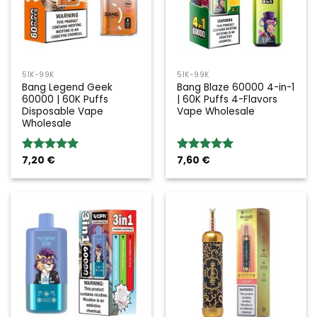
51K-99K
51K-99K
Bang Legend Geek
Bang Blaze 60000 4-in-1
60000 | 60K Puffs
| 60K Puffs 4-Flavors
Disposable Vape
Vape Wholesale
Wholesale
7,20
€
7,60
€
Rated
5.00
Rated
5.00
out of 5
out of 5