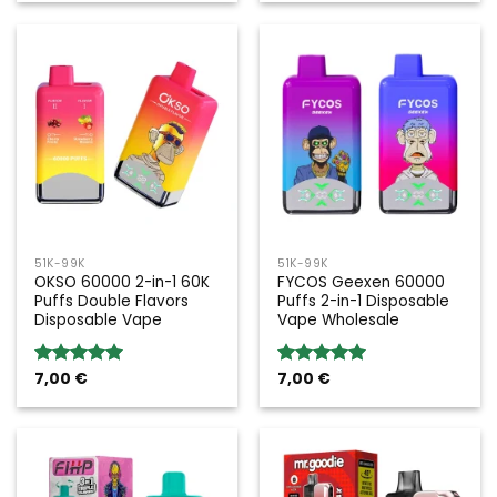
51K-99K
51K-99K
OKSO 60000 2-in-1 60K
FYCOS Geexen 60000
Puffs Double Flavors
Puffs 2-in-1 Disposable
Disposable Vape
Vape Wholesale
7,00
€
7,00
€
Rated
5.00
Rated
5.00
out of 5
out of 5