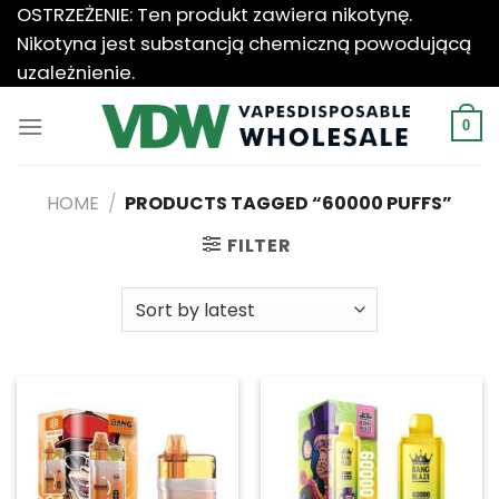
Przewiń
OSTRZEŻENIE: Ten produkt zawiera nikotynę.
do
Nikotyna jest substancją chemiczną powodującą
zawartości
uzależnienie.
0
HOME
/
PRODUCTS TAGGED “60000 PUFFS”
FILTER